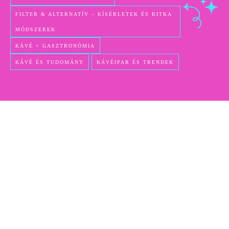
FILTER & ALTERNATÍV – KÍSÉRLETEK ÉS RITKA
MÓDSZEREK
KÁVÉ + GASZTRONÓMIA
KÁVÉ ÉS TUDOMÁNY
KÁVÉIPAR ÉS TRENDEK