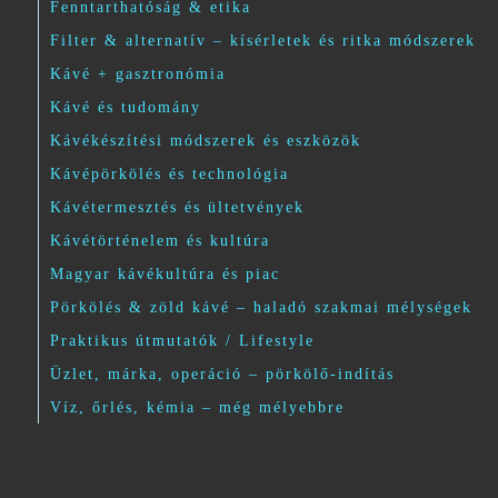
Fenntarthatóság & etika
Filter & alternatív – kísérletek és ritka módszerek
Kávé + gasztronómia
Kávé és tudomány
Kávékészítési módszerek és eszközök
Kávépörkölés és technológia
Kávétermesztés és ültetvények
Kávétörténelem és kultúra
Magyar kávékultúra és piac
Pörkölés & zöld kávé – haladó szakmai mélységek
Praktikus útmutatók / Lifestyle
Üzlet, márka, operáció – pörkölő-indítás
Víz, őrlés, kémia – még mélyebbre