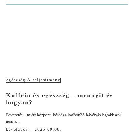
egészség & teljesítmény
Koffein és egészség – mennyit és
hogyan?
Bevezetés – miért központi kérdés a koffein?A kávéivás legtöbbször
nem a...
kavelabor
-
2025.09.08.