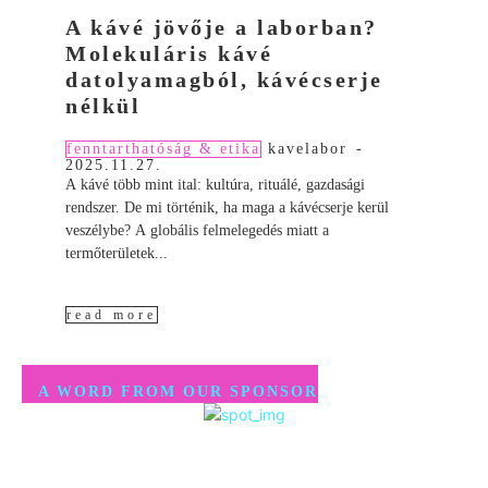
A kávé jövője a laborban?
Molekuláris kávé
datolyamagból, kávécserje
nélkül
fenntarthatóság & etika
kavelabor
-
2025.11.27.
A kávé több mint ital: kultúra, rituálé, gazdasági
rendszer. De mi történik, ha maga a kávécserje kerül
veszélybe? A globális felmelegedés miatt a
termőterületek...
read more
A WORD FROM OUR SPONSOR