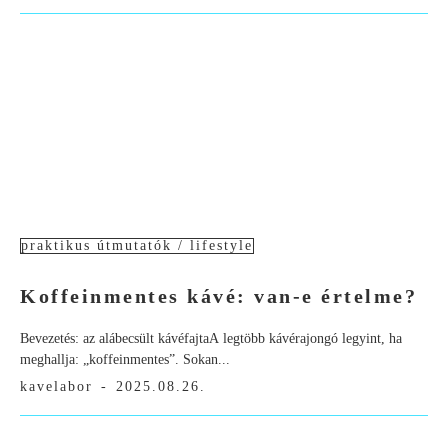
praktikus útmutatók / lifestyle
Koffeinmentes kávé: van-e értelme?
Bevezetés: az alábecsült kávéfajtaA legtöbb kávérajongó legyint, ha
meghallja: „koffeinmentes”. Sokan...
kavelabor
-
2025.08.26.