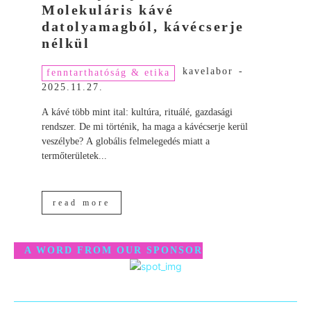
Molekuláris kávé
datolyamagból, kávécserje
nélkül
kavelabor
-
fenntarthatóság & etika
2025.11.27.
A kávé több mint ital: kultúra, rituálé, gazdasági
rendszer. De mi történik, ha maga a kávécserje kerül
veszélybe? A globális felmelegedés miatt a
termőterületek...
read more
A WORD FROM OUR SPONSOR