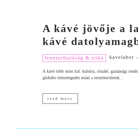
A kávé jövője a 
kávé datolyamagb
kavelabor
fenntarthatóság & etika
A kávé több mint ital: kultúra, rituálé, gazdasági ren
globális felmelegedés miatt a termőterületek...
read more