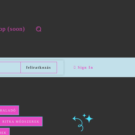
op (soon)
feliratkozás
Sign In
 HALADÓ
ÉS RITKA MÓDSZEREK
DEK