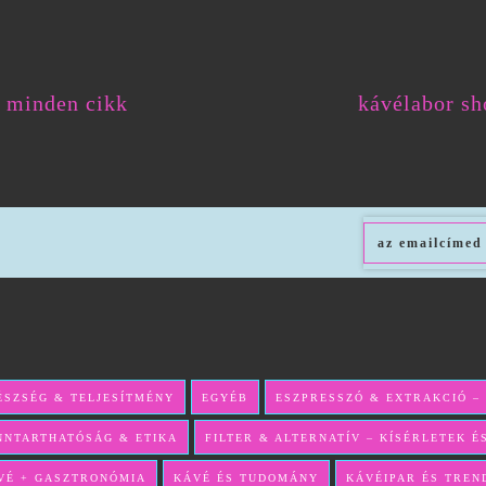
minden cikk
kávélabor sh
ÉSZSÉG & TELJESÍTMÉNY
EGYÉB
ESZPRESSZÓ & EXTRAKCIÓ –
NNTARTHATÓSÁG & ETIKA
FILTER & ALTERNATÍV – KÍSÉRLETEK 
VÉ + GASZTRONÓMIA
KÁVÉ ÉS TUDOMÁNY
KÁVÉIPAR ÉS TREN