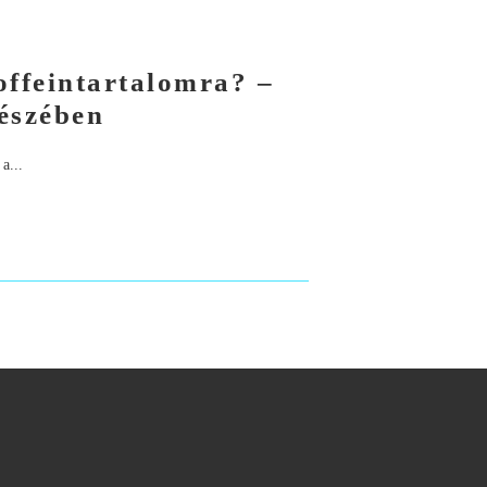
offeintartalomra? –
észében
a...