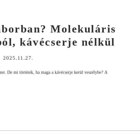
laborban? Molekuláris
ól, kávécserje nélkül
-
2025.11.27.
dszer. De mi történik, ha maga a kávécserje kerül veszélybe? A