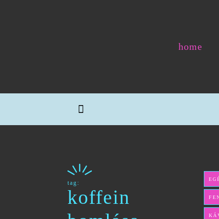
home
EG
tag:
koffein
FE
KÁ