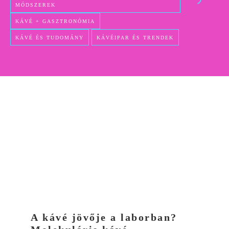
MÓDSZEREK
KÁVÉ + GASZTRONÓMIA
KÁVÉ ÉS TUDOMÁNY
KÁVÉIPAR ÉS TRENDEK
A kávé jövője a laborban?