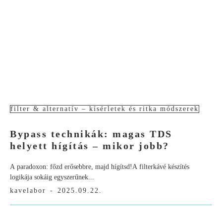
filter & alternatív – kísérletek és ritka módszerek
Bypass technikák: magas TDS
helyett hígítás – mikor jobb?
A paradoxon: főzd erősebbre, majd hígítsd!A filterkávé készítés
logikája sokáig egyszerűnek...
kavelabor
-
2025.09.22.