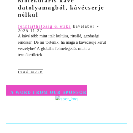
Molekuláris kávé
datolyamagból, kávécserje
nélkül
fenntarthatóság & etika
kavelabor
-
2025.11.27.
A kávé több mint ital: kultúra, rituálé, gazdasági
rendszer. De mi történik, ha maga a kávécserje kerül
veszélybe? A globális felmelegedés miatt a
termőterületek...
read more
A WORD FROM OUR SPONSOR