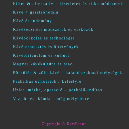
Filter & alternatív – kísérletek és ritka módszerek
Kávé + gasztronómia
Kávé és tudomány
Kávékészítési módszerek és eszközök
Kávépörkölés és technológia
Kávétermesztés és ültetvények
Kávétörténelem és kultúra
Magyar kávékultúra és piac
Pörkölés & zöld kávé – haladó szakmai mélységek
Praktikus útmutatók / Lifestyle
Üzlet, márka, operáció – pörkölő-indítás
Víz, őrlés, kémia – még mélyebbre
Copyright © Kávélabor.