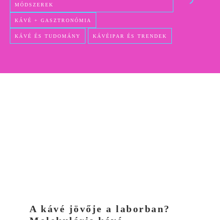
MÓDSZEREK
KÁVÉ + GASZTRONÓMIA
KÁVÉ ÉS TUDOMÁNY
KÁVÉIPAR ÉS TRENDEK
A kávé jövője a laborban?