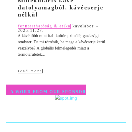
Molekuláris kávé
datolyamagból, kávécserje
nélkül
fenntarthatóság & etika
kavelabor
-
2025.11.27.
A kávé több mint ital: kultúra, rituálé, gazdasági
rendszer. De mi történik, ha maga a kávécserje kerül
veszélybe? A globális felmelegedés miatt a
termőterületek...
read more
A WORD FROM OUR SPONSOR