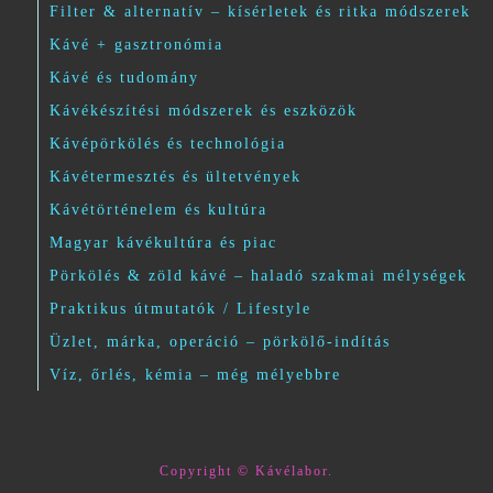
Filter & alternatív – kísérletek és ritka módszerek
Kávé + gasztronómia
Kávé és tudomány
Kávékészítési módszerek és eszközök
Kávépörkölés és technológia
Kávétermesztés és ültetvények
Kávétörténelem és kultúra
Magyar kávékultúra és piac
Pörkölés & zöld kávé – haladó szakmai mélységek
Praktikus útmutatók / Lifestyle
Üzlet, márka, operáció – pörkölő-indítás
Víz, őrlés, kémia – még mélyebbre
Copyright © Kávélabor.