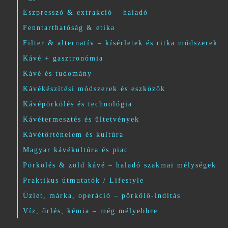
Eszpresszó & extrakció – haladó
Fenntarthatóság & etika
Filter & alternatív – kísérletek és ritka módszerek
Kávé + gasztronómia
Kávé és tudomány
Kávékészítési módszerek és eszközök
Kávépörkölés és technológia
Kávétermesztés és ültetvények
Kávétörténelem és kultúra
Magyar kávékultúra és piac
Pörkölés & zöld kávé – haladó szakmai mélységek
Praktikus útmutatók / Lifestyle
Üzlet, márka, operáció – pörkölő-indítás
Víz, őrlés, kémia – még mélyebbre