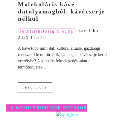
Molekuláris kávé
datolyamagból, kávécserje
nélkül
kavelabor
-
fenntarthatóság & etika
2025.11.27.
A kávé több mint ital: kultúra, rituálé, gazdasági
rendszer. De mi történik, ha maga a kávécserje kerül
veszélybe? A globális felmelegedés miatt a
termőterületek...
read more
A WORD FROM OUR SPONSOR