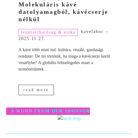
Molekuláris kávé
datolyamagból, kávécserje
nélkül
kavelabor
-
fenntarthatóság & etika
2025.11.27.
A kávé több mint ital: kultúra, rituálé, gazdasági
rendszer. De mi történik, ha maga a kávécserje kerül
veszélybe? A globális felmelegedés miatt a
termőterületek...
read more
A WORD FROM OUR SPONSOR