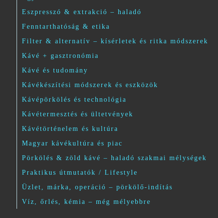
Eszpresszó & extrakció – haladó
Fenntarthatóság & etika
Filter & alternatív – kísérletek és ritka módszerek
Kávé + gasztronómia
Kávé és tudomány
Kávékészítési módszerek és eszközök
Kávépörkölés és technológia
Kávétermesztés és ültetvények
Kávétörténelem és kultúra
Magyar kávékultúra és piac
Pörkölés & zöld kávé – haladó szakmai mélységek
Praktikus útmutatók / Lifestyle
Üzlet, márka, operáció – pörkölő-indítás
Víz, őrlés, kémia – még mélyebbre