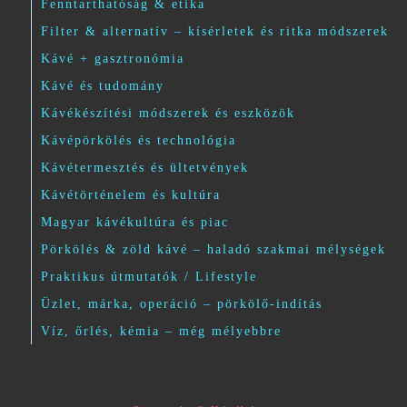
Fenntarthatóság & etika
Filter & alternatív – kísérletek és ritka módszerek
Kávé + gasztronómia
Kávé és tudomány
Kávékészítési módszerek és eszközök
Kávépörkölés és technológia
Kávétermesztés és ültetvények
Kávétörténelem és kultúra
Magyar kávékultúra és piac
Pörkölés & zöld kávé – haladó szakmai mélységek
Praktikus útmutatók / Lifestyle
Üzlet, márka, operáció – pörkölő-indítás
Víz, őrlés, kémia – még mélyebbre