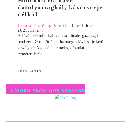
Molekuláris kávé
datolyamagból, kávécserje
nélkül
fenntarthatóság & etika
kavelabor
-
2025.11.27.
A kávé több mint ital: kultúra, rituálé, gazdasági
rendszer. De mi történik, ha maga a kávécserje kerül
veszélybe? A globális felmelegedés miatt a
termőterületek...
read more
A WORD FROM OUR SPONSOR