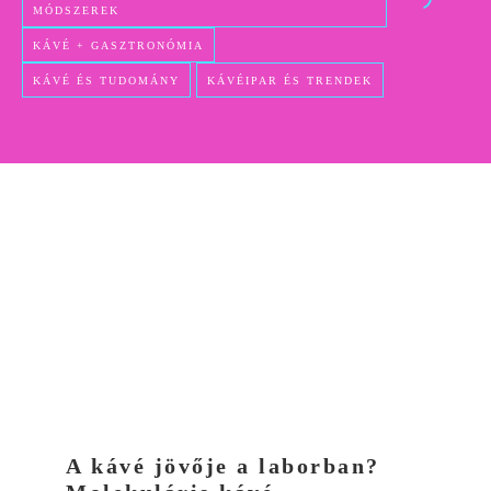
MÓDSZEREK
KÁVÉ + GASZTRONÓMIA
KÁVÉ ÉS TUDOMÁNY
KÁVÉIPAR ÉS TRENDEK
A kávé jövője a laborban?