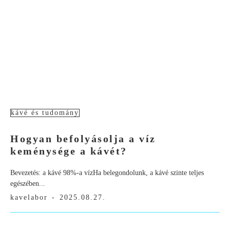
kávé és tudomány
Hogyan befolyásolja a víz
keménysége a kávét?
Bevezetés: a kávé 98%-a vízHa belegondolunk, a kávé szinte teljes
egészében...
kavelabor
-
2025.08.27.