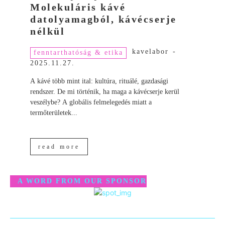
Molekuláris kávé
datolyamagból, kávécserje
nélkül
kavelabor
-
fenntarthatóság & etika
2025.11.27.
A kávé több mint ital: kultúra, rituálé, gazdasági
rendszer. De mi történik, ha maga a kávécserje kerül
veszélybe? A globális felmelegedés miatt a
termőterületek...
read more
A WORD FROM OUR SPONSOR