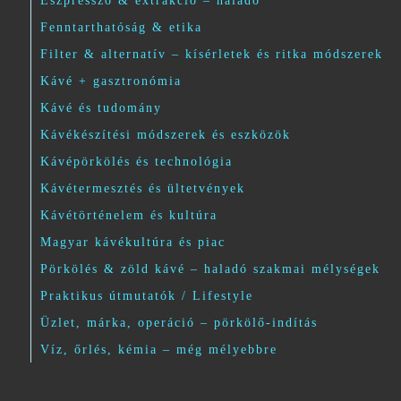
Eszpresszó & extrakció – haladó
Fenntarthatóság & etika
Filter & alternatív – kísérletek és ritka módszerek
Kávé + gasztronómia
Kávé és tudomány
Kávékészítési módszerek és eszközök
Kávépörkölés és technológia
Kávétermesztés és ültetvények
Kávétörténelem és kultúra
Magyar kávékultúra és piac
Pörkölés & zöld kávé – haladó szakmai mélységek
Praktikus útmutatók / Lifestyle
Üzlet, márka, operáció – pörkölő-indítás
Víz, őrlés, kémia – még mélyebbre