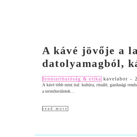
A kávé jövője a 
datolyamagból, k
fenntarthatóság & etika
kavelabor
-
A kávé több mint ital: kultúra, rituálé, gazdasági ren
a termőterületek...
read more