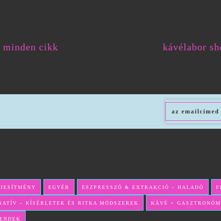
minden cikk
kávélabor sh
LJESÍTMÉNY
EGYÉB
ESZPRESSZÓ & EXTRAKCIÓ – HALADÓ
F
NATÍV – KÍSÉRLETEK ÉS RITKA MÓDSZEREK
KÁVÉ + GASZTRONÓM
RENDEK