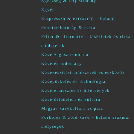
Egészség & teljesítmény
Egyéb
Eszpresszó & extrakció – haladó
Fenntarthatóság & etika
Filter & alternatív – kísérletek és ritka
módszerek
Kávé + gasztronómia
Kávé és tudomány
Kávékészítési módszerek és eszközök
Kávépörkölés és technológia
Kávétermesztés és ültetvények
Kávétörténelem és kultúra
Magyar kávékultúra és piac
Pörkölés & zöld kávé – haladó szakmai
mélységek