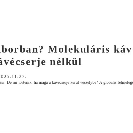
laborban? Molekuláris káv
ávécserje nélkül
2025.11.27.
dszer. De mi történik, ha maga a kávécserje kerül veszélybe? A globális felmeleg