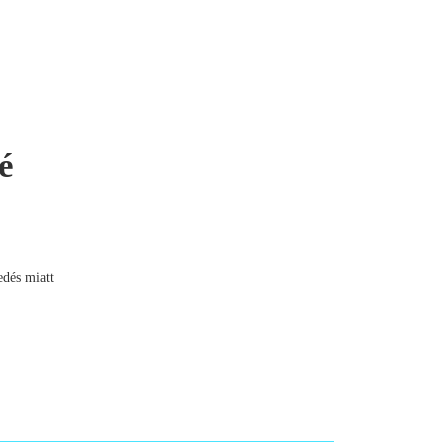
é
edés miatt