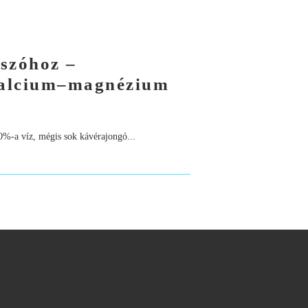
sszóhoz –
 kalcium–magnézium
0%-a víz, mégis sok kávérajongó...