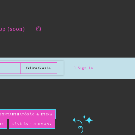
op (soon)
feliratkozás
Sign In
ENNTARTHATÓSÁG & ETIKA
IA
KÁVÉ ÉS TUDOMÁNY