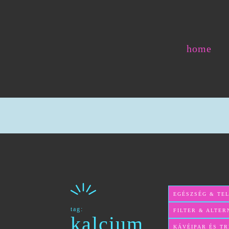
home
EGÉSZSÉG & TE
tag:
FILTER & ALTER
kalcium
KÁVÉIPAR ÉS T