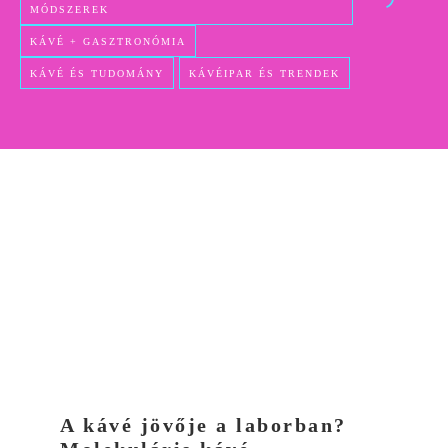
MÓDSZEREK
KÁVÉ + GASZTRONÓMIA
KÁVÉ ÉS TUDOMÁNY
KÁVÉIPAR ÉS TRENDEK
A kávé jövője a laborban?