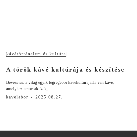
kávétörténelem és kultúra
A török kávé kultúrája és készítése
Bevezetés: a világ egyik legrégebbi kávékultúrájaHa van kávé,
amelyhez nemcsak ízek,...
kavelabor
-
2025.08.27.