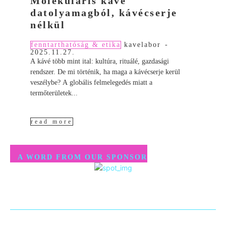
Molekuláris kávé
datolyamagból, kávécserje
nélkül
fenntarthatóság & etika
kavelabor
-
2025.11.27.
A kávé több mint ital: kultúra, rituálé, gazdasági
rendszer. De mi történik, ha maga a kávécserje kerül
veszélybe? A globális felmelegedés miatt a
termőterületek...
read more
A WORD FROM OUR SPONSOR