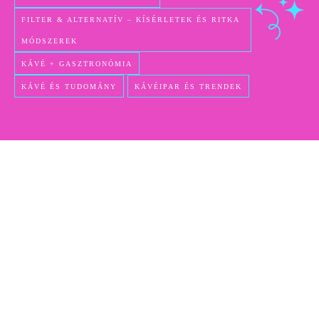
FILTER & ALTERNATÍV – KÍSÉRLETEK ÉS RITKA
MÓDSZEREK
KÁVÉ + GASZTRONÓMIA
KÁVÉ ÉS TUDOMÁNY
KÁVÉIPAR ÉS TRENDEK