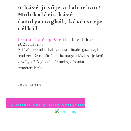
A kávé jövője a laborban?
Molekuláris kávé
datolyamagból, kávécserje
nélkül
fenntarthatóság & etika
kavelabor
-
2025.11.27.
A kávé több mint ital: kultúra, rituálé, gazdasági
rendszer. De mi történik, ha maga a kávécserje kerül
veszélybe? A globális felmelegedés miatt a
termőterületek...
read more
A WORD FROM OUR SPONSOR