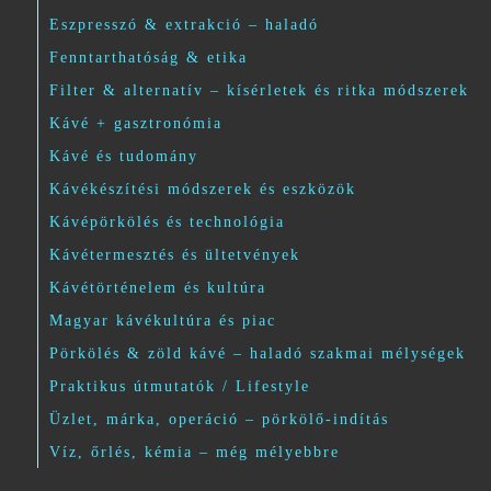
Eszpresszó & extrakció – haladó
Fenntarthatóság & etika
Filter & alternatív – kísérletek és ritka módszerek
Kávé + gasztronómia
Kávé és tudomány
Kávékészítési módszerek és eszközök
Kávépörkölés és technológia
Kávétermesztés és ültetvények
Kávétörténelem és kultúra
Magyar kávékultúra és piac
Pörkölés & zöld kávé – haladó szakmai mélységek
Praktikus útmutatók / Lifestyle
Üzlet, márka, operáció – pörkölő-indítás
Víz, őrlés, kémia – még mélyebbre