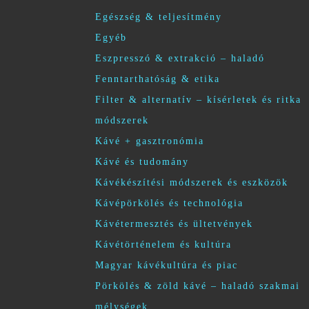
Egészség & teljesítmény
Egyéb
Eszpresszó & extrakció – haladó
Fenntarthatóság & etika
Filter & alternatív – kísérletek és ritka
módszerek
Kávé + gasztronómia
Kávé és tudomány
Kávékészítési módszerek és eszközök
Kávépörkölés és technológia
Kávétermesztés és ültetvények
Kávétörténelem és kultúra
Magyar kávékultúra és piac
Pörkölés & zöld kávé – haladó szakmai
mélységek