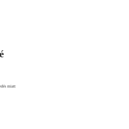
é
edés miatt