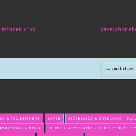
minden cikk
kávélabor sh
ÉG & TELJESÍTMÉNY
EGYÉB
ESZPRESSZÓ & EXTRAKCIÓ – HAL
RTHATÓSÁG & ETIKA
FILTER & ALTERNATÍV – KÍSÉRLETEK ÉS R