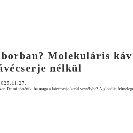
laborban? Molekuláris káv
ávécserje nélkül
2025.11.27.
dszer. De mi történik, ha maga a kávécserje kerül veszélybe? A globális felmeleg