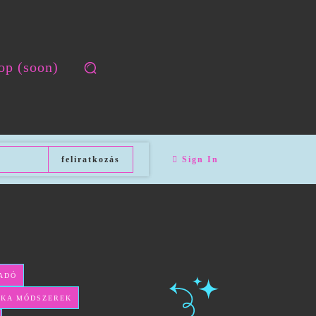
op (soon)
feliratkozás
Sign In
ADÓ
ITKA MÓDSZEREK