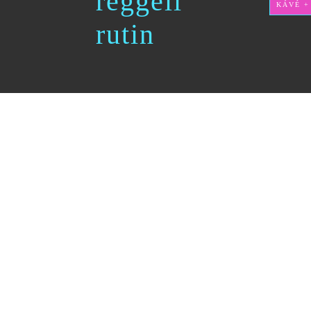
reggeli
KÁVÉ +
rutin