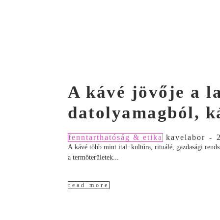
A kávé jövője a 
datolyamagból, k
fenntarthatóság & etika
kavelabor
-
A kávé több mint ital: kultúra, rituálé, gazdasági ren
a termőterületek...
read more