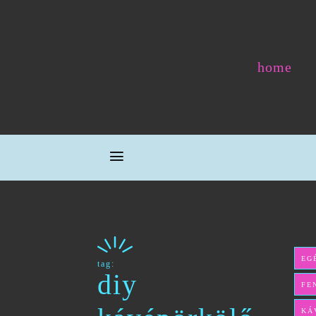
home
EG
tag:
diy
FE
KÁ