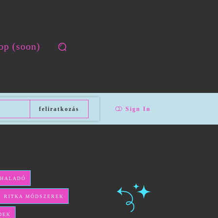
op (soon)
feliratkozás
Sign In
 HALADÓ
ÉS RITKA MÓDSZEREK
DEK