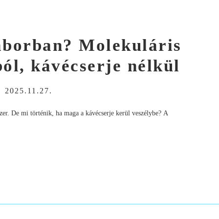
laborban? Molekuláris
ól, kávécserje nélkül
-
2025.11.27.
dszer. De mi történik, ha maga a kávécserje kerül veszélybe? A