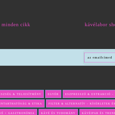
minden cikk
kávélabor sh
ÉSZSÉG & TELJESÍTMÉNY
EGYÉB
ESZPRESSZÓ & EXTRAKCIÓ –
NNTARTHATÓSÁG & ETIKA
FILTER & ALTERNATÍV – KÍSÉRLETEK 
VÉ + GASZTRONÓMIA
KÁVÉ ÉS TUDOMÁNY
KÁVÉIPAR ÉS TREN