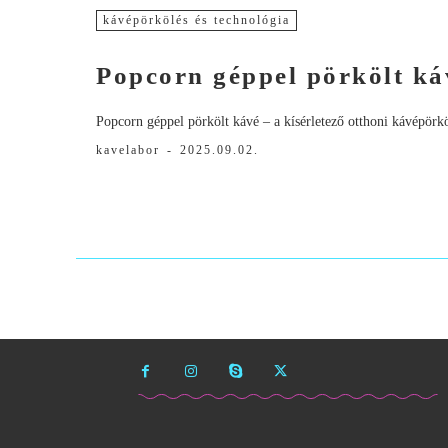
kávépörkölés és technológia
Popcorn géppel pörkölt ká
Popcorn géppel pörkölt kávé – a kísérletező otthoni kávépörk
kavelabor
-
2025.09.02.