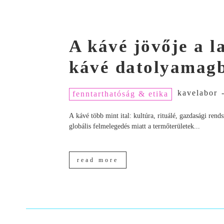
A kávé jövője a 
kávé datolyamagb
kavelabor
fenntarthatóság & etika
A kávé több mint ital: kultúra, rituálé, gazdasági ren
globális felmelegedés miatt a termőterületek...
read more