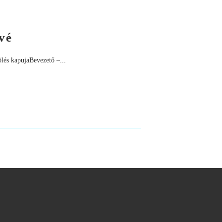
vé
ölés kapujaBevezető –...