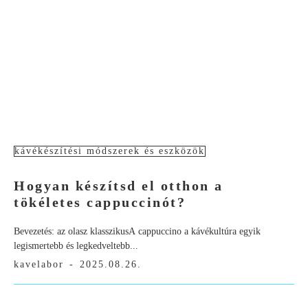
kávékészítési módszerek és eszközök
Hogyan készítsd el otthon a
tökéletes cappuccinót?
Bevezetés: az olasz klasszikusA cappuccino a kávékultúra egyik
legismertebb és legkedveltebb...
kavelabor
-
2025.08.26.