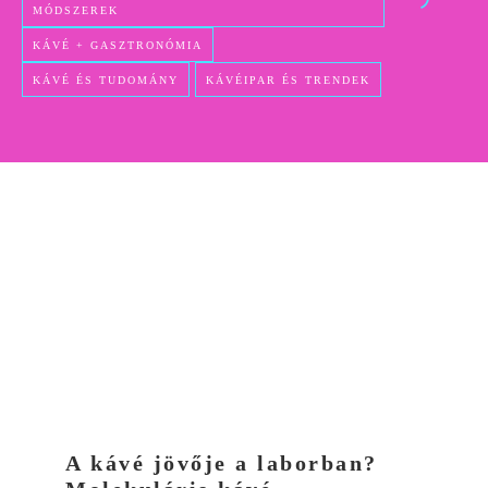
MÓDSZEREK
KÁVÉ + GASZTRONÓMIA
KÁVÉ ÉS TUDOMÁNY
KÁVÉIPAR ÉS TRENDEK
A kávé jövője a laborban?