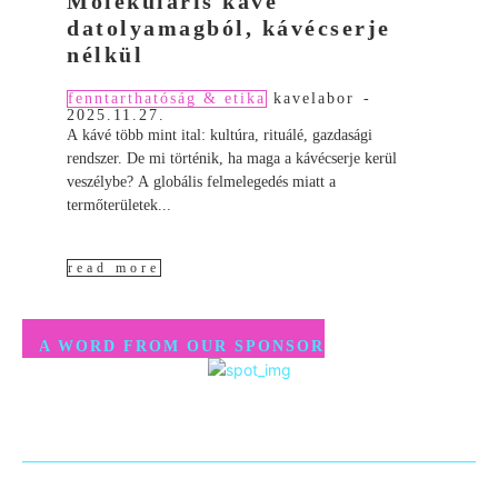
Molekuláris kávé
datolyamagból, kávécserje
nélkül
fenntarthatóság & etika
kavelabor
-
2025.11.27.
A kávé több mint ital: kultúra, rituálé, gazdasági
rendszer. De mi történik, ha maga a kávécserje kerül
veszélybe? A globális felmelegedés miatt a
termőterületek...
read more
A WORD FROM OUR SPONSOR