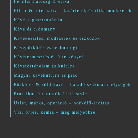
Fenntarthatóság & etika
Filter & alternatív – kísérletek és ritka módszerek
Kávé + gasztronómia
Kávé és tudomány
Kávékészítési módszerek és eszközök
Kávépörkölés és technológia
Kávétermesztés és ültetvények
Kávétörténelem és kultúra
Magyar kávékultúra és piac
Pörkölés & zöld kávé – haladó szakmai mélységek
Praktikus útmutatók / Lifestyle
Üzlet, márka, operáció – pörkölő-indítás
Víz, őrlés, kémia – még mélyebbre