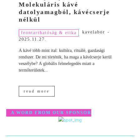
Molekuláris kávé
datolyamagból, kávécserje
nélkül
kavelabor
-
fenntarthatóság & etika
2025.11.27.
A kávé több mint ital: kultúra, rituálé, gazdasági
rendszer. De mi történik, ha maga a kávécserje kerül
veszélybe? A globális felmelegedés miatt a
termőterületek...
read more
A WORD FROM OUR SPONSOR