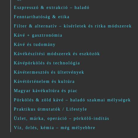
Eszpresszó & extrakció – haladó
Fenntarthatóság & etika
Filter & alternatív – kísérletek és ritka módszerek
Kávé + gasztronómia
Kávé és tudomány
Kávékészítési módszerek és eszközök
Kávépörkölés és technológia
Kávétermesztés és ültetvények
Kávétörténelem és kultúra
Magyar kávékultúra és piac
Pörkölés & zöld kávé – haladó szakmai mélységek
Praktikus útmutatók / Lifestyle
Üzlet, márka, operáció – pörkölő-indítás
Víz, őrlés, kémia – még mélyebbre