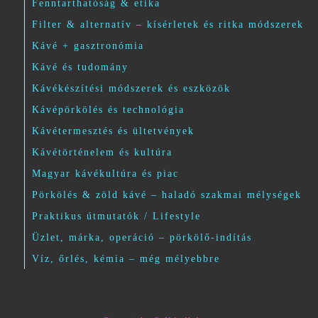
Fenntarthatóság & etika
Filter & alternatív – kísérletek és ritka módszerek
Kávé + gasztronómia
Kávé és tudomány
Kávékészítési módszerek és eszközök
Kávépörkölés és technológia
Kávétermesztés és ültetvények
Kávétörténelem és kultúra
Magyar kávékultúra és piac
Pörkölés & zöld kávé – haladó szakmai mélységek
Praktikus útmutatók / Lifestyle
Üzlet, márka, operáció – pörkölő-indítás
Víz, őrlés, kémia – még mélyebbre