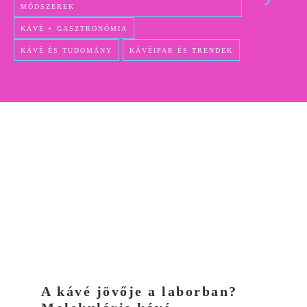
MÓDSZEREK
KÁVÉ + GASZTRONÓMIA
KÁVÉ ÉS TUDOMÁNY
KÁVÉIPAR ÉS TRENDEK
A kávé jövője a laborban?