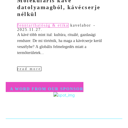
Molekuláris kávé
datolyamagból, kávécserje
nélkül
fenntarthatóság & etika
kavelabor
-
2025.11.27.
A kávé több mint ital: kultúra, rituálé, gazdasági
rendszer. De mi történik, ha maga a kávécserje kerül
veszélybe? A globális felmelegedés miatt a
termőterületek...
read more
A WORD FROM OUR SPONSOR