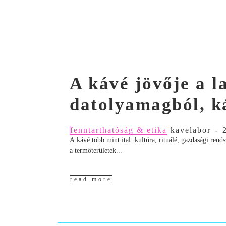
A kávé jövője a 
datolyamagból, k
fenntarthatóság & etika
kavelabor
-
A kávé több mint ital: kultúra, rituálé, gazdasági ren
a termőterületek...
read more