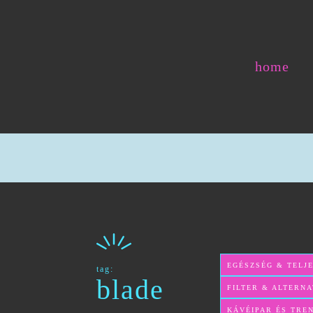
home
EGÉSZSÉG & TELJ
tag:
blade
FILTER & ALTERNA
KÁVÉIPAR ÉS TRE