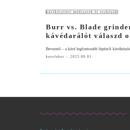
kávékészítési módszerek és eszközök
Burr vs. Blade grinde
kávédarálót válaszd 
Bevezető – a kávé legfontosabb lépéseA kávékészíté
kavelabor
-
2025.09.01.