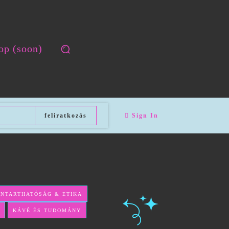
op (soon)
feliratkozás
Sign In
NNTARTHATÓSÁG & ETIKA
KÁVÉ ÉS TUDOMÁNY