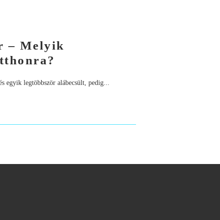
r – Melyik
otthonra?
s egyik legtöbbször alábecsült, pedig...