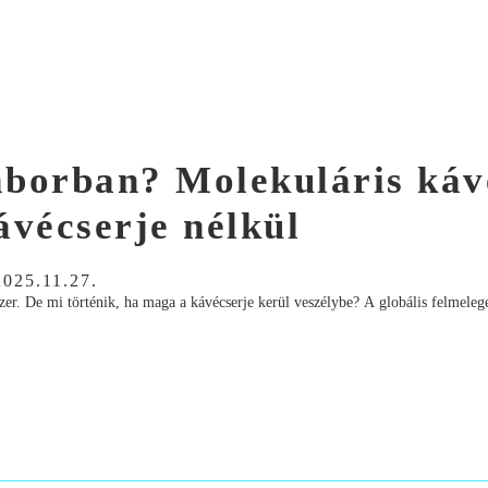
laborban? Molekuláris káv
ávécserje nélkül
2025.11.27.
dszer. De mi történik, ha maga a kávécserje kerül veszélybe? A globális felmeleg