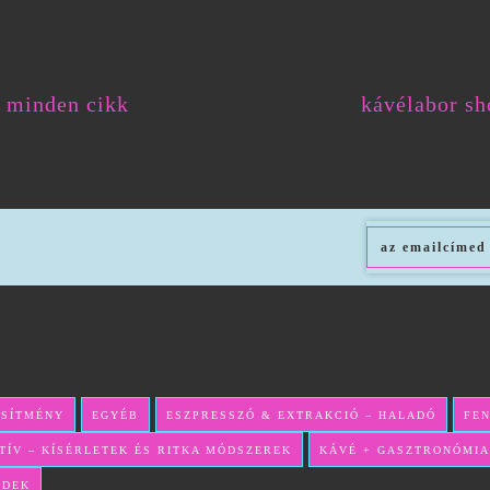
minden cikk
kávélabor sh
ESÍTMÉNY
EGYÉB
ESZPRESSZÓ & EXTRAKCIÓ – HALADÓ
FE
TÍV – KÍSÉRLETEK ÉS RITKA MÓDSZEREK
KÁVÉ + GASZTRONÓMIA
NDEK