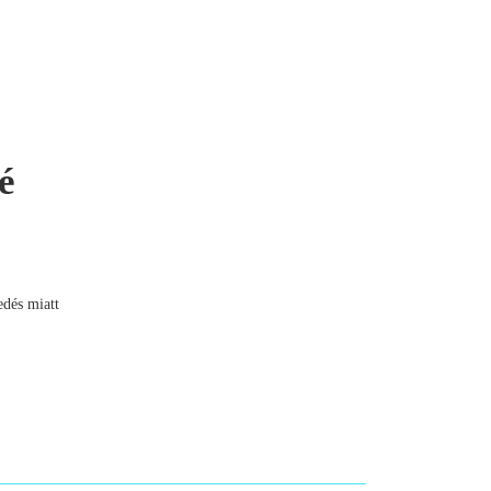
é
edés miatt