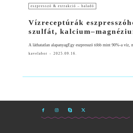
eszpresszó & extrakció – haladó
Vízreceptúrák eszpresszóh
szulfát, kalcium–magnézi
A láthatatlan alapanyagEgy eszpresszó több mint 90%-a víz, 
kavelabor
-
2025.09.16.