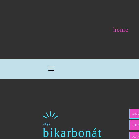
home
EG
tag:
FE
bikarbonát
KÁ