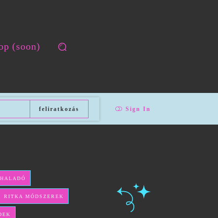
op (soon)
feliratkozás
Sign In
 HALADÓ
ÉS RITKA MÓDSZEREK
DEK