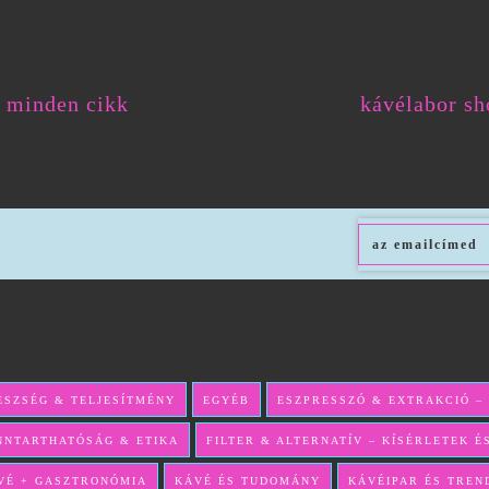
minden cikk
kávélabor sh
ÉSZSÉG & TELJESÍTMÉNY
EGYÉB
ESZPRESSZÓ & EXTRAKCIÓ –
NNTARTHATÓSÁG & ETIKA
FILTER & ALTERNATÍV – KÍSÉRLETEK 
VÉ + GASZTRONÓMIA
KÁVÉ ÉS TUDOMÁNY
KÁVÉIPAR ÉS TREN