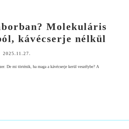
laborban? Molekuláris
ól, kávécserje nélkül
-
2025.11.27.
dszer. De mi történik, ha maga a kávécserje kerül veszélybe? A