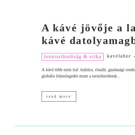
A kávé jövője a 
kávé datolyamagb
kavelabor
fenntarthatóság & etika
A kávé több mint ital: kultúra, rituálé, gazdasági ren
globális felmelegedés miatt a termőterületek...
read more