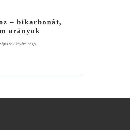
oz – bikarbonát,
um arányok
mégis sok kávérajongó...