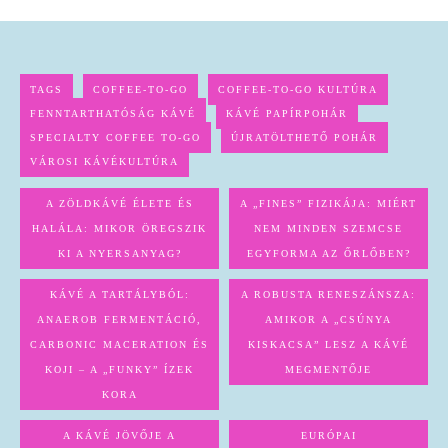
TAGS
COFFEE-TO-GO
COFFEE-TO-GO KULTÚRA
FENNTARTHATÓSÁG KÁVÉ
KÁVÉ PAPÍRPOHÁR
SPECIALTY COFFEE TO-GO
ÚJRATÖLTHETŐ POHÁR
VÁROSI KÁVÉKULTÚRA
A ZÖLDKÁVÉ ÉLETE ÉS
A „FINES” FIZIKÁJA: MIÉRT
HALÁLA: MIKOR ÖREGSZIK
NEM MINDEN SZEMCSE
KI A NYERSANYAG?
EGYFORMA AZ ŐRLŐBEN?
KÁVÉ A TARTÁLYBÓL:
A ROBUSTA RENESZÁNSZA:
ANAEROB FERMENTÁCIÓ,
AMIKOR A „CSÚNYA
CARBONIC MACERATION ÉS
KISKACSA” LESZ A KÁVÉ
KOJI – A „FUNKY” ÍZEK
MEGMENTŐJE
KORA
A KÁVÉ JÖVŐJE A
EURÓPAI