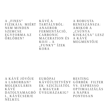
A „FINES”
KÁVÉ A
A ROBUSTA
FIZIKÁJA: MIÉRT
TARTÁLYBÓL:
RENESZÁNSZA:
NEM MINDEN
ANAEROB
AMIKOR A
SZEMCSE
FERMENTÁCIÓ,
„CSÚNYA
EGYFORMA AZ
CARBONIC
KISKACSA” LESZ
ŐRLŐBEN?
MACERATION ÉS
A KÁVÉ
KOJI – A
MEGMENTŐJE
„FUNKY” ÍZEK
KORA
A KÁVÉ JÖVŐJE
EURÓPAI
RESTING
A LABORBAN?
KÁVÉÜLTETVÉNY
GÖRBÉK: FILTER
MOLEKULÁRIS
EK: SZICÍLIÁTÓL
VS. ESPRESSO
KÁVÉ
A MAGYAR
OPTIMALIZÁLÁS
DATOLYAMAGBÓ
ÜVEGHÁZAKIG?
A NAPRA
L, KÁVÉCSERJE
PONTOSAN
NÉLKÜL