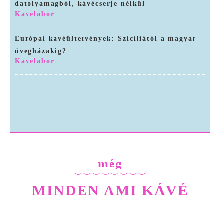
datolyamagból, kávécserje nélkül
Kavelabor
Európai kávéültetvények: Szicíliától a magyar
üvegházakig?
Kavelabor
Kávé a tartályból: Anaerob fermentáció, Carbonic Maceration és Koji – A „Funky” ízek kora
A kávé jövője a laborban? Molekuláris kávé datolyamagból, kávécserje nélkül
még
MINDEN AMI KÁVÉ