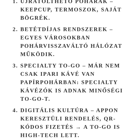
ÚJRATÖLTHETŐ POHARAK
–
KEEPCUP, TERMOSZOK, SAJÁT
BÖGRÉK.
BETÉTDÍJAS RENDSZEREK
–
EGYES VÁROSOKBAN
POHÁRVISSZAVÁLTÓ HÁLÓZAT
MŰKÖDIK.
SPECIALTY TO-GO
– MÁR NEM
CSAK IPARI KÁVÉ VAN
PAPÍRPOHÁRBAN: SPECIALTY
KÁVÉZÓK IS ADNAK MINŐSÉGI
TO-GO-T.
DIGITÁLIS KULTÚRA
– APPON
KERESZTÜLI RENDELÉS, QR-
KÓDOS FIZETÉS → A TO-GO IS
HIGH-TECH LETT.