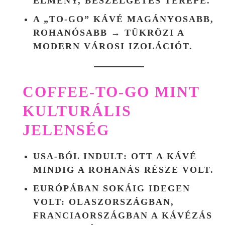
ÉLMÉNY, BESZÉLGETÉS TEREPE.
A „TO-GO” KÁVÉ MAGÁNYOSABB,
ROHANÓSABB → TÜKRÖZI A
MODERN VÁROSI IZOLÁCIÓT.
COFFEE-TO-GO MINT
KULTURÁLIS
JELENSÉG
USA-BÓL INDULT
: OTT A KÁVÉ
MINDIG A ROHANÁS RÉSZE VOLT.
EURÓPÁBAN
SOKÁIG IDEGEN
VOLT: OLASZORSZÁGBAN,
FRANCIAORSZÁGBAN A KÁVÉZÁS