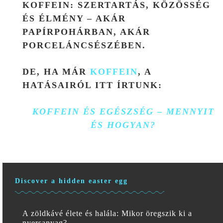
KOFFEIN: SZERTARTÁS, KÖZÖSSÉG
ÉS ÉLMÉNY – AKÁR
PAPÍRPOHÁRBAN, AKÁR
PORCELÁNCSÉSZÉBEN.
DE, HA MÁR
KOFFEIN
, A
HATÁSAIRÓL ITT ÍRTUNK:
KOFFEIN ÉS EGÉSZSÉG – MENNYIT
ÉS HOGYAN?
Discover a hidden easter egg
A zöldkávé élete és halála: Mikor öregszik ki a
nyersanyag?