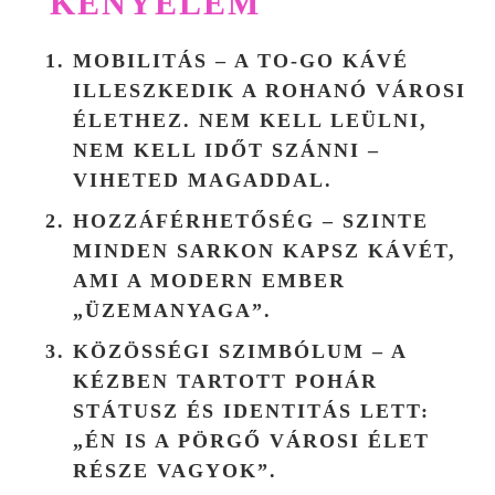
KÉNYELEM
MOBILITÁS
– A TO-GO KÁVÉ
ILLESZKEDIK A ROHANÓ VÁROSI
ÉLETHEZ. NEM KELL LEÜLNI,
NEM KELL IDŐT SZÁNNI –
VIHETED MAGADDAL.
HOZZÁFÉRHETŐSÉG
– SZINTE
MINDEN SARKON KAPSZ KÁVÉT,
AMI A MODERN EMBER
„ÜZEMANYAGA”.
KÖZÖSSÉGI SZIMBÓLUM
– A
KÉZBEN TARTOTT POHÁR
STÁTUSZ ÉS IDENTITÁS LETT:
„ÉN IS A PÖRGŐ VÁROSI ÉLET
RÉSZE VAGYOK”.