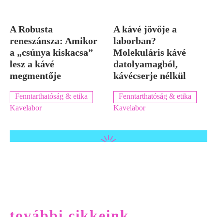
A Robusta
A kávé jövője a
reneszánsza: Amikor
laborban?
a „csúnya kiskacsa”
Molekuláris kávé
lesz a kávé
datolyamagból,
megmentője
kávécserje nélkül
Fenntarthatóság & etika
Fenntarthatóság & etika
Kavelabor
Kavelabor
további cikkeink