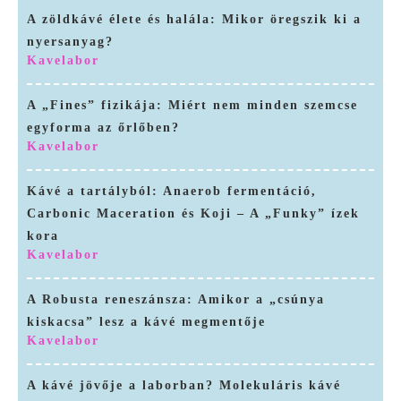
A zöldkávé élete és halála: Mikor öregszik ki a
nyersanyag?
Kavelabor
A „Fines” fizikája: Miért nem minden szemcse
egyforma az őrlőben?
Kavelabor
Kávé a tartályból: Anaerob fermentáció,
Carbonic Maceration és Koji – A „Funky” ízek
kora
Kavelabor
A Robusta reneszánsza: Amikor a „csúnya
kiskacsa” lesz a kávé megmentője
Kavelabor
A kávé jövője a laborban? Molekuláris kávé