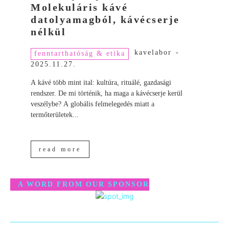
Molekuláris kávé
datolyamagból, kávécserje
nélkül
kavelabor
-
fenntarthatóság & etika
2025.11.27.
A kávé több mint ital: kultúra, rituálé, gazdasági
rendszer. De mi történik, ha maga a kávécserje kerül
veszélybe? A globális felmelegedés miatt a
termőterületek...
read more
A WORD FROM OUR SPONSOR