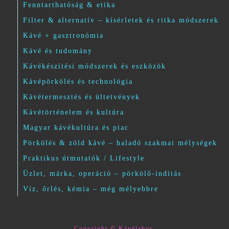
Fenntarthatóság & etika
Filter & alternatív – kísérletek és ritka módszerek
Kávé + gasztronómia
Kávé és tudomány
Kávékészítési módszerek és eszközök
Kávépörkölés és technológia
Kávétermesztés és ültetvények
Kávétörténelem és kultúra
Magyar kávékultúra és piac
Pörkölés & zöld kávé – haladó szakmai mélységek
Praktikus útmutatók / Lifestyle
Üzlet, márka, operáció – pörkölő-indítás
Víz, őrlés, kémia – még mélyebbre
Copyright © Kávélabor.