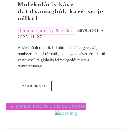
Molekuláris kávé
datolyamagból, kávécserje
nélkül
kavelabor
-
fenntarthatóság & etika
2025.11.27.
A kávé több mint ital: kultúra, rituálé, gazdasági
rendszer. De mi történik, ha maga a kávécserje kerül
veszélybe? A globális felmelegedés miatt a
termőterületek...
read more
A WORD FROM OUR SPONSOR