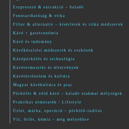
Eszpresszó & extrakció – haladó
Fenntarthatóság & etika
Filter & alternatív – kísérletek és ritka módszerek
Kávé + gasztronómia
Kávé és tudomány
Kávékészítési módszerek és eszközök
Kávépörkölés és technológia
Kávétermesztés és ültetvények
Kávétörténelem és kultúra
Magyar kávékultúra és piac
Pörkölés & zöld kávé – haladó szakmai mélységek
Praktikus útmutatók / Lifestyle
Üzlet, márka, operáció – pörkölő-indítás
Víz, őrlés, kémia – még mélyebbre