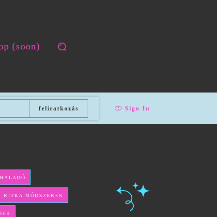
op (soon)
feliratkozás
Sign In
 HALADÓ
ÉS RITKA MÓDSZEREK
DEK