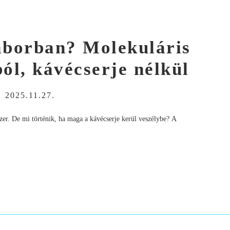
laborban? Molekuláris
ól, kávécserje nélkül
-
2025.11.27.
dszer. De mi történik, ha maga a kávécserje kerül veszélybe? A