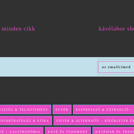
minden cikk
kávélabor sh
ÉSZSÉG & TELJESÍTMÉNY
EGYÉB
ESZPRESSZÓ & EXTRAKCIÓ –
NNTARTHATÓSÁG & ETIKA
FILTER & ALTERNATÍV – KÍSÉRLETEK 
VÉ + GASZTRONÓMIA
KÁVÉ ÉS TUDOMÁNY
KÁVÉIPAR ÉS TREN