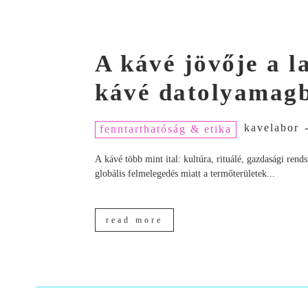
A kávé jövője a 
kávé datolyamagb
kavelabor
fenntarthatóság & etika
A kávé több mint ital: kultúra, rituálé, gazdasági ren
globális felmelegedés miatt a termőterületek...
read more