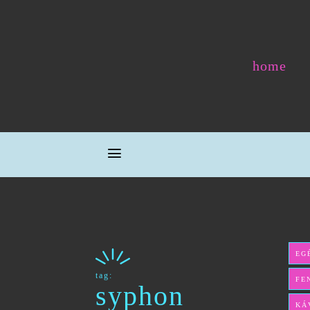
home
EG
tag:
FE
syphon
KÁ