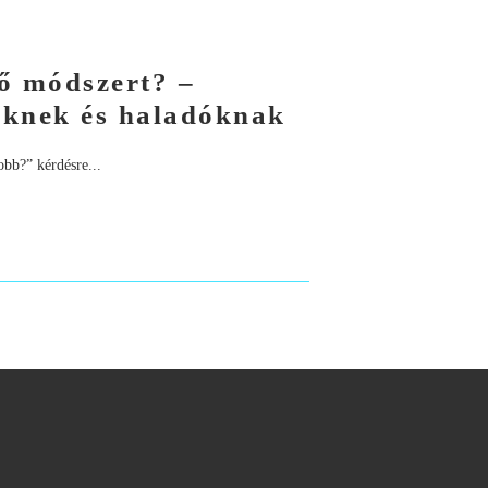
ő módszert? –
őknek és haladóknak
obb?” kérdésre...