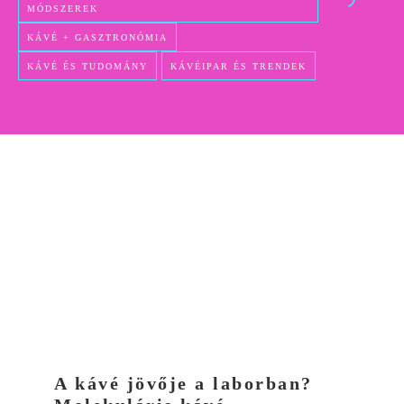
MÓDSZEREK
KÁVÉ + GASZTRONÓMIA
KÁVÉ ÉS TUDOMÁNY
KÁVÉIPAR ÉS TRENDEK
A kávé jövője a laborban?