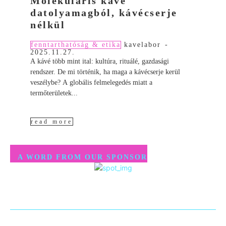
Molekuláris kávé
datolyamagból, kávécserje
nélkül
fenntarthatóság & etika
kavelabor
-
2025.11.27.
A kávé több mint ital: kultúra, rituálé, gazdasági
rendszer. De mi történik, ha maga a kávécserje kerül
veszélybe? A globális felmelegedés miatt a
termőterületek...
read more
A WORD FROM OUR SPONSOR