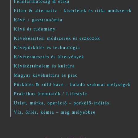
Fenntarthatóság & etika
Filter & alternatív – kísérletek és ritka módszerek
Kávé + gasztronómia
Kávé és tudomány
Kávékészítési módszerek és eszközök
Kávépörkölés és technológia
Kávétermesztés és ültetvények
Kávétörténelem és kultúra
Magyar kávékultúra és piac
Pörkölés & zöld kávé – haladó szakmai mélységek
Praktikus útmutatók / Lifestyle
Üzlet, márka, operáció – pörkölő-indítás
Víz, őrlés, kémia – még mélyebbre