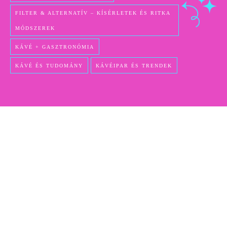
FILTER & ALTERNATÍV – KÍSÉRLETEK ÉS RITKA
MÓDSZEREK
KÁVÉ + GASZTRONÓMIA
KÁVÉ ÉS TUDOMÁNY
KÁVÉIPAR ÉS TRENDEK