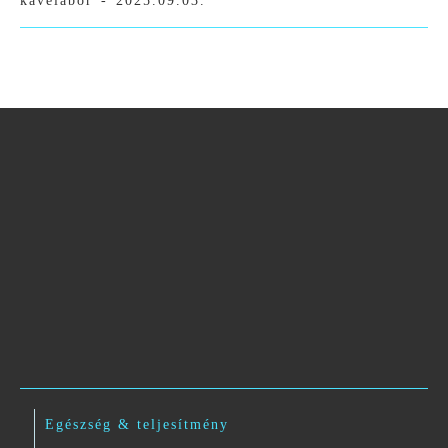
kavelabor
-
2025.09.03.
Egészség & teljesítmény