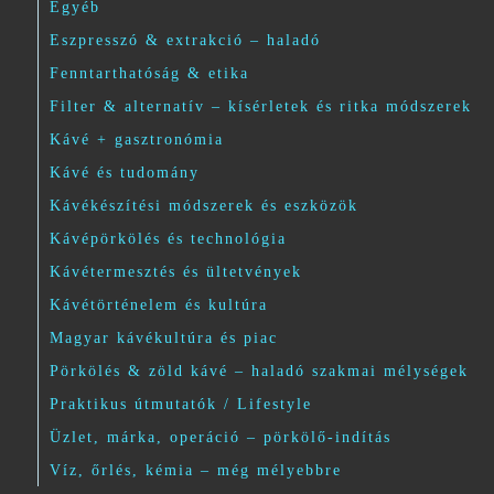
Egyéb
Eszpresszó & extrakció – haladó
Fenntarthatóság & etika
Filter & alternatív – kísérletek és ritka módszerek
Kávé + gasztronómia
Kávé és tudomány
Kávékészítési módszerek és eszközök
Kávépörkölés és technológia
Kávétermesztés és ültetvények
Kávétörténelem és kultúra
Magyar kávékultúra és piac
Pörkölés & zöld kávé – haladó szakmai mélységek
Praktikus útmutatók / Lifestyle
Üzlet, márka, operáció – pörkölő-indítás
Víz, őrlés, kémia – még mélyebbre