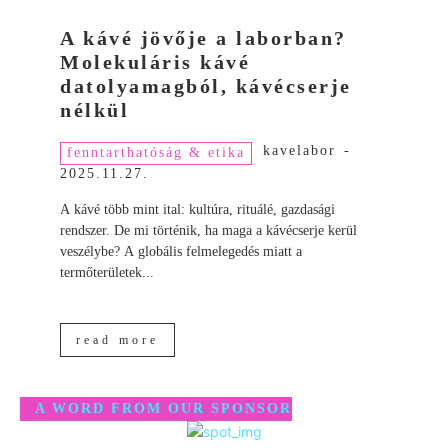
A kávé jövője a laborban?
Molekuláris kávé
datolyamagból, kávécserje
nélkül
kavelabor
-
fenntarthatóság & etika
2025.11.27.
A kávé több mint ital: kultúra, rituálé, gazdasági
rendszer. De mi történik, ha maga a kávécserje kerül
veszélybe? A globális felmelegedés miatt a
termőterületek...
read more
A WORD FROM OUR SPONSOR