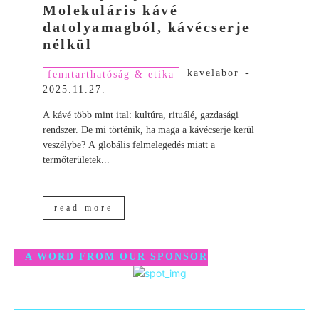
Molekuláris kávé
datolyamagból, kávécserje
nélkül
kavelabor
-
fenntarthatóság & etika
2025.11.27.
A kávé több mint ital: kultúra, rituálé, gazdasági
rendszer. De mi történik, ha maga a kávécserje kerül
veszélybe? A globális felmelegedés miatt a
termőterületek...
read more
A WORD FROM OUR SPONSOR