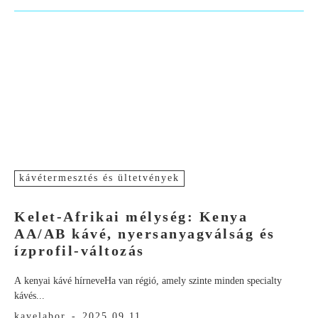
kávétermesztés és ültetvények
Kelet-Afrikai mélység: Kenya
AA/AB kávé, nyersanyagválság és
ízprofil-változás
A kenyai kávé hírneveHa van régió, amely szinte minden specialty
kávés...
kavelabor
-
2025.09.11.