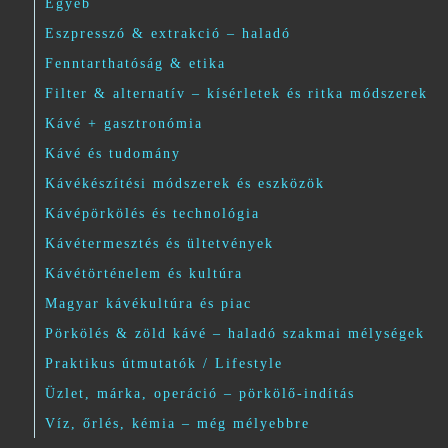
Egyéb
Eszpresszó & extrakció – haladó
Fenntarthatóság & etika
Filter & alternatív – kísérletek és ritka módszerek
Kávé + gasztronómia
Kávé és tudomány
Kávékészítési módszerek és eszközök
Kávépörkölés és technológia
Kávétermesztés és ültetvények
Kávétörténelem és kultúra
Magyar kávékultúra és piac
Pörkölés & zöld kávé – haladó szakmai mélységek
Praktikus útmutatók / Lifestyle
Üzlet, márka, operáció – pörkölő-indítás
Víz, őrlés, kémia – még mélyebbre