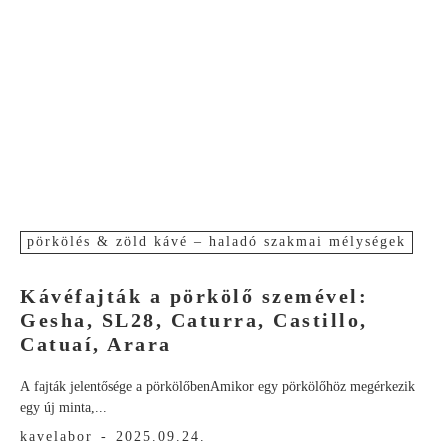
pörkölés & zöld kávé – haladó szakmai mélységek
Kávéfajták a pörkölő szemével:
Gesha, SL28, Caturra, Castillo,
Catuaí, Arara
A fajták jelentősége a pörkölőbenAmikor egy pörkölőhöz megérkezik
egy új minta,...
kavelabor
-
2025.09.24.