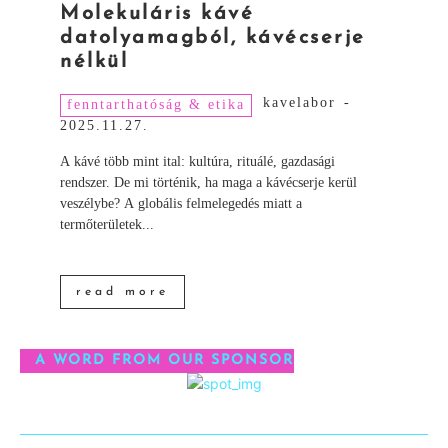
Molekuláris kávé
datolyamagból, kávécserje
nélkül
kavelabor
-
fenntarthatóság & etika
2025.11.27.
A kávé több mint ital: kultúra, rituálé, gazdasági
rendszer. De mi történik, ha maga a kávécserje kerül
veszélybe? A globális felmelegedés miatt a
termőterületek...
read more
A WORD FROM OUR SPONSOR