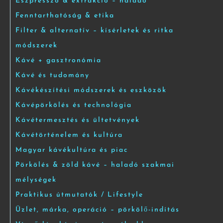
Eszpresszó & extrakció – haladó
Fenntarthatóság & etika
Filter & alternatív – kísérletek és ritka
módszerek
Kávé + gasztronómia
Kávé és tudomány
Kávékészítési módszerek és eszközök
Kávépörkölés és technológia
Kávétermesztés és ültetvények
Kávétörténelem és kultúra
Magyar kávékultúra és piac
Pörkölés & zöld kávé – haladó szakmai
mélységek
Praktikus útmutatók / Lifestyle
Üzlet, márka, operáció – pörkölő-indítás