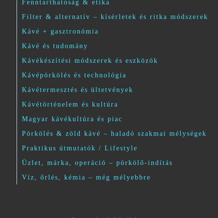
Fenntarthatóság & etika
Filter & alternatív – kísérletek és ritka módszerek
Kávé + gasztronómia
Kávé és tudomány
Kávékészítési módszerek és eszközök
Kávépörkölés és technológia
Kávétermesztés és ültetvények
Kávétörténelem és kultúra
Magyar kávékultúra és piac
Pörkölés & zöld kávé – haladó szakmai mélységek
Praktikus útmutatók / Lifestyle
Üzlet, márka, operáció – pörkölő-indítás
Víz, őrlés, kémia – még mélyebbre