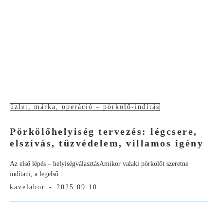
üzlet, márka, operáció – pörkölő-indítás
Pörkölőhelyiség tervezés: légcsere,
elszívás, tűzvédelem, villamos igény
Az első lépés – helyiségválasztásAmikor valaki pörkölőt szeretne
indítani, a legelső...
kavelabor
-
2025.09.10.