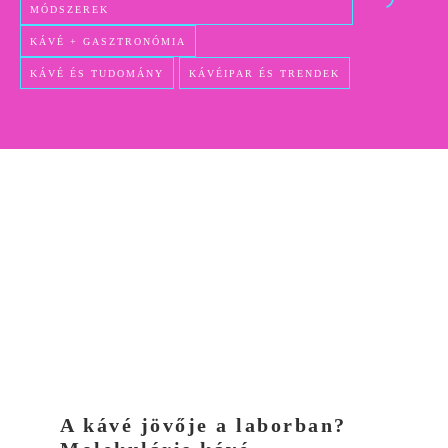
MÓDSZEREK
KÁVÉ + GASZTRONÓMIA
KÁVÉ ÉS TUDOMÁNY
KÁVÉIPAR ÉS TRENDEK
A kávé jövője a laborban?