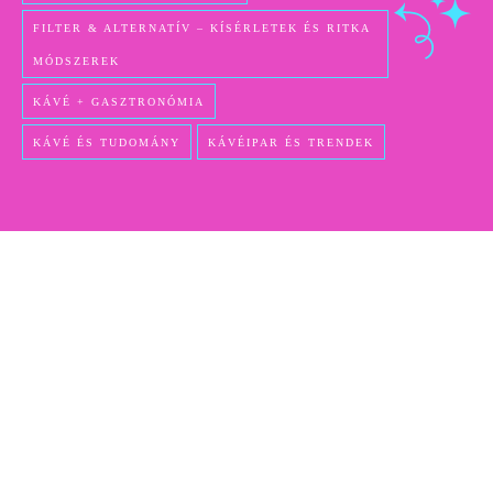
FILTER & ALTERNATÍV – KÍSÉRLETEK ÉS RITKA
MÓDSZEREK
KÁVÉ + GASZTRONÓMIA
KÁVÉ ÉS TUDOMÁNY
KÁVÉIPAR ÉS TRENDEK