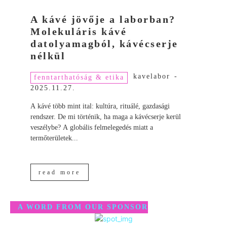
A kávé jövője a laborban?
Molekuláris kávé
datolyamagból, kávécserje
nélkül
kavelabor
-
fenntarthatóság & etika
2025.11.27.
A kávé több mint ital: kultúra, rituálé, gazdasági
rendszer. De mi történik, ha maga a kávécserje kerül
veszélybe? A globális felmelegedés miatt a
termőterületek...
read more
A WORD FROM OUR SPONSOR