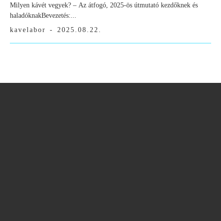
Milyen kávét vegyek? – Az átfogó, 2025-ös útmutató kezdőknek és
haladóknakBevezetés:...
kavelabor
-
2025.08.22.