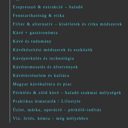
Eszpresszó & extrakció – haladó
Fenntarthatóság & etika
Filter & alternatív – kísérletek és ritka módszerek
Kávé + gasztronómia
Kávé és tudomány
Kávékészítési módszerek és eszközök
Kávépörkölés és technológia
Kávétermesztés és ültetvények
Kávétörténelem és kultúra
Magyar kávékultúra és piac
Pörkölés & zöld kávé – haladó szakmai mélységek
Praktikus útmutatók / Lifestyle
Üzlet, márka, operáció – pörkölő-indítás
Víz, őrlés, kémia – még mélyebbre