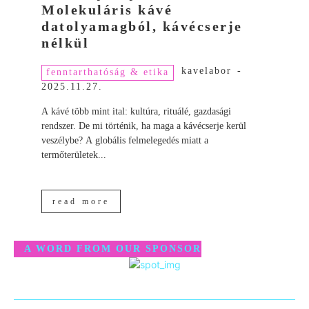
Molekuláris kávé
datolyamagból, kávécserje
nélkül
kavelabor
-
fenntarthatóság & etika
2025.11.27.
A kávé több mint ital: kultúra, rituálé, gazdasági
rendszer. De mi történik, ha maga a kávécserje kerül
veszélybe? A globális felmelegedés miatt a
termőterületek...
read more
A WORD FROM OUR SPONSOR