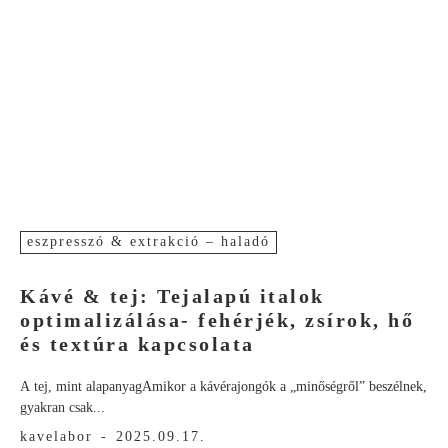
eszpresszó & extrakció – haladó
Kávé & tej: Tejalapú italok
optimalizálása- fehérjék, zsírok, hő
és textúra kapcsolata
A tej, mint alapanyagAmikor a kávérajongók a „minőségről” beszélnek,
gyakran csak...
kavelabor
-
2025.09.17.