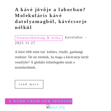
A kávé jövője a laborban?
Molekuláris kávé
datolyamagból, kávécserje
nélkül
kavelabor
-
fenntarthatóság & etika
2025.11.27.
A kávé több mint ital: kultúra, rituálé, gazdasági
rendszer. De mi történik, ha maga a kávécserje kerül
veszélybe? A globális felmelegedés miatt a
termőterületek...
read more
A WORD FROM OUR SPONSOR