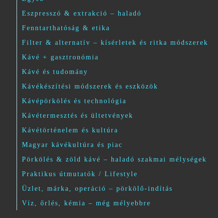
Eszpresszó & extrakció – haladó
Fenntarthatóság & etika
Filter & alternatív – kísérletek és ritka módszerek
Kávé + gasztronómia
Kávé és tudomány
Kávékészítési módszerek és eszközök
Kávépörkölés és technológia
Kávétermesztés és ültetvények
Kávétörténelem és kultúra
Magyar kávékultúra és piac
Pörkölés & zöld kávé – haladó szakmai mélységek
Praktikus útmutatók / Lifestyle
Üzlet, márka, operáció – pörkölő-indítás
Víz, őrlés, kémia – még mélyebbre