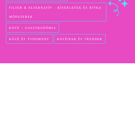
FILTER & ALTERNATÍV – KÍSÉRLETEK ÉS RITKA
MÓDSZEREK
KÁVÉ + GASZTRONÓMIA
KÁVÉ ÉS TUDOMÁNY
KÁVÉIPAR ÉS TRENDEK