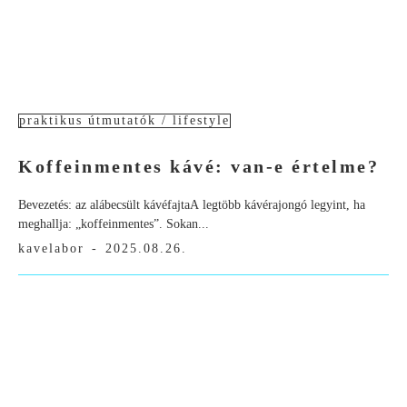
praktikus útmutatók / lifestyle
Koffeinmentes kávé: van-e értelme?
Bevezetés: az alábecsült kávéfajtaA legtöbb kávérajongó legyint, ha
meghallja: „koffeinmentes”. Sokan...
kavelabor
-
2025.08.26.