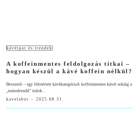
kávéipar és trendek
A koffeinmentes feldolgozás titkai –
hogyan készül a kávé koffein nélkül?
Bevezető – egy félreértett kávékategóriaA koffeinmentes kávét sokáig a
„másodrendű” italok...
kavelabor
-
2025.08.31.