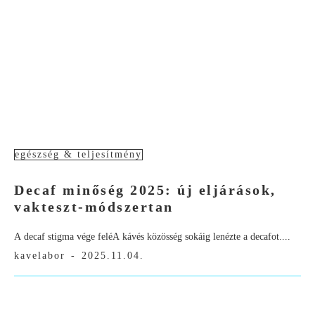
egészség & teljesítmény
Decaf minőség 2025: új eljárások,
vakteszt-módszertan
A decaf stigma vége feléA kávés közösség sokáig lenézte a decafot....
kavelabor
-
2025.11.04.