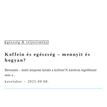
egészség & teljesítmény
Koffein és egészség – mennyit és
hogyan?
Bevezetés – miért központi kérdés a koffein?A kávéivás legtöbbször
nem a...
kavelabor
-
2025.09.08.