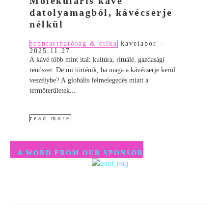
Molekuláris kávé
datolyamagból, kávécserje
nélkül
fenntarthatóság & etika
kavelabor
-
2025.11.27.
A kávé több mint ital: kultúra, rituálé, gazdasági
rendszer. De mi történik, ha maga a kávécserje kerül
veszélybe? A globális felmelegedés miatt a
termőterületek...
read more
A WORD FROM OUR SPONSOR