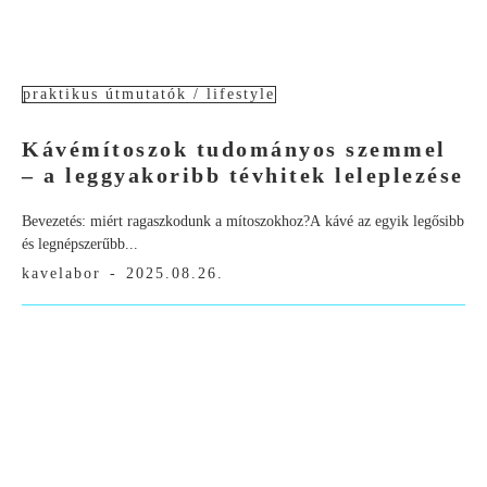
praktikus útmutatók / lifestyle
Kávémítoszok tudományos szemmel
– a leggyakoribb tévhitek leleplezése
Bevezetés: miért ragaszkodunk a mítoszokhoz?A kávé az egyik legősibb
és legnépszerűbb...
kavelabor
-
2025.08.26.