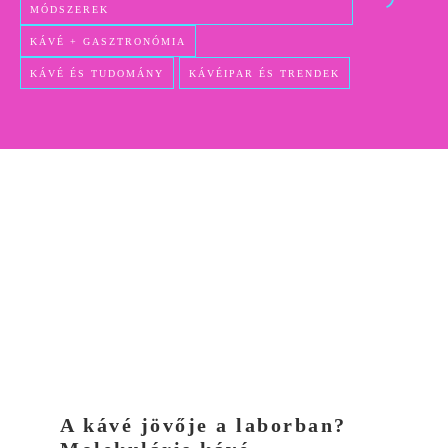
MÓDSZEREK
KÁVÉ + GASZTRONÓMIA
KÁVÉ ÉS TUDOMÁNY
KÁVÉIPAR ÉS TRENDEK
A kávé jövője a laborban?