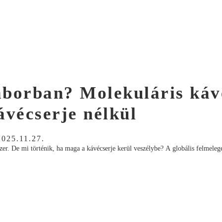
laborban? Molekuláris káv
ávécserje nélkül
2025.11.27.
dszer. De mi történik, ha maga a kávécserje kerül veszélybe? A globális felmeleg