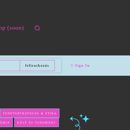
op (soon)
feliratkozás
Sign In
FENNTARTHATÓSÁG & ETIKA
NÓMIA
KÁVÉ ÉS TUDOMÁNY