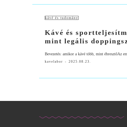
kávé és tudomány
Kávé és sportteljesítm
mint legális doppings
Bevezetés: amikor a kávé több, mint ébresztőAz emb
kavelabor
-
2025.08.23.