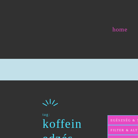
home
tag:
koffein
EGÉSZSÉG & 
FILTER & AL