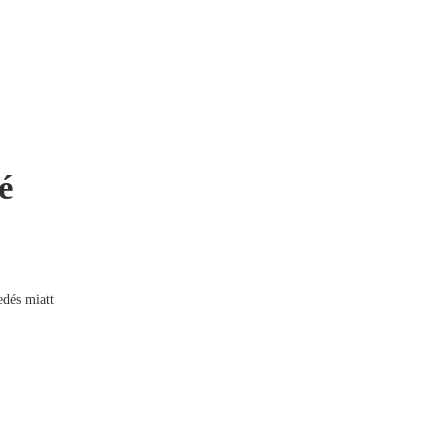
é
edés miatt