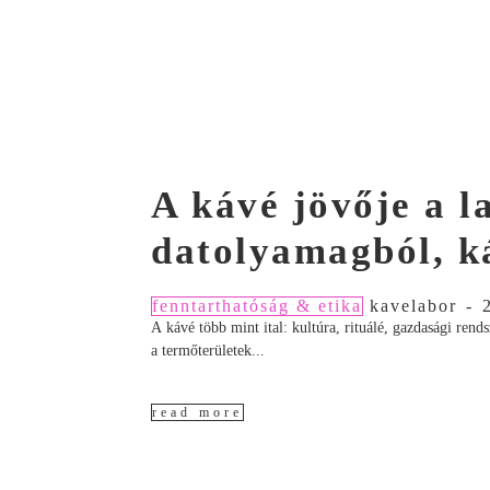
A kávé jövője a 
datolyamagból, k
fenntarthatóság & etika
kavelabor
-
A kávé több mint ital: kultúra, rituálé, gazdasági ren
a termőterületek...
read more