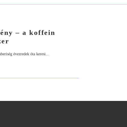
ény – a koffein
zer
eriség évezredek óta keresi...