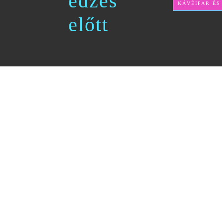
edzés
KÁVÉIPAR ÉS
előtt