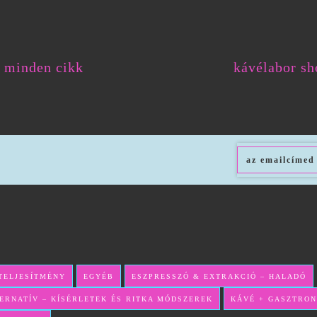
minden cikk
kávélabor sh
TELJESÍTMÉNY
EGYÉB
ESZPRESSZÓ & EXTRAKCIÓ – HALADÓ
TERNATÍV – KÍSÉRLETEK ÉS RITKA MÓDSZEREK
KÁVÉ + GASZTRO