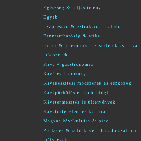
Egészség & teljesítmény
Egyéb
Eszpresszó & extrakció – haladó
Fenntarthatóság & etika
Filter & alternatív – kísérletek és ritka
módszerek
Kávé + gasztronómia
Kávé és tudomány
Kávékészítési módszerek és eszközök
Kávépörkölés és technológia
Kávétermesztés és ültetvények
Kávétörténelem és kultúra
Magyar kávékultúra és piac
Pörkölés & zöld kávé – haladó szakmai
mélységek