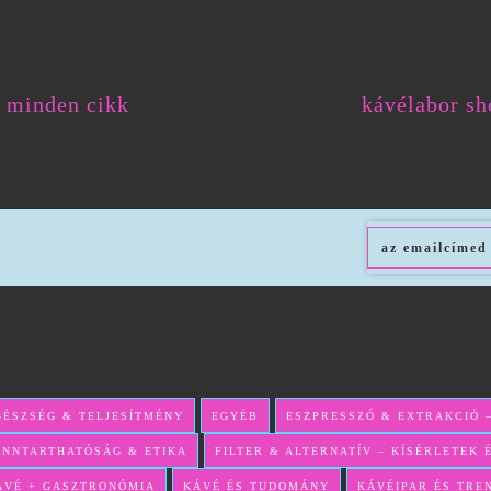
minden cikk
kávélabor sh
GÉSZSÉG & TELJESÍTMÉNY
EGYÉB
ESZPRESSZÓ & EXTRAKCIÓ 
ENNTARTHATÓSÁG & ETIKA
FILTER & ALTERNATÍV – KÍSÉRLETEK
ÁVÉ + GASZTRONÓMIA
KÁVÉ ÉS TUDOMÁNY
KÁVÉIPAR ÉS TRE