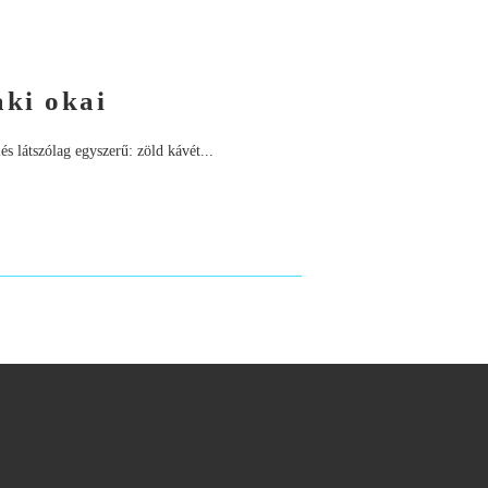
aki okai
 látszólag egyszerű: zöld kávét...