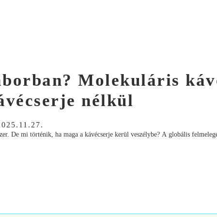
laborban? Molekuláris káv
ávécserje nélkül
2025.11.27.
dszer. De mi történik, ha maga a kávécserje kerül veszélybe? A globális felmeleg