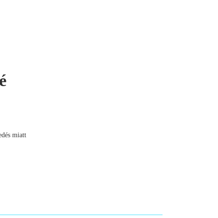
é
edés miatt