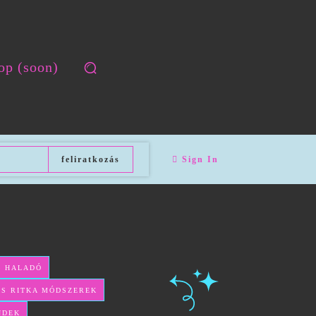
op (soon)
feliratkozás
Sign In
– HALADÓ
 ÉS RITKA MÓDSZEREK
NDEK