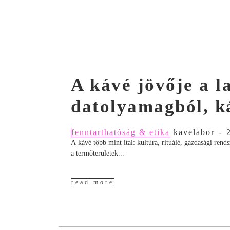
A kávé jövője a 
datolyamagból, k
fenntarthatóság & etika
kavelabor
-
A kávé több mint ital: kultúra, rituálé, gazdasági ren
a termőterületek...
read more