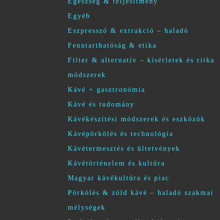
Egészség & teljesítmény
Egyéb
Eszpresszó & extrakció – haladó
Fenntarthatóság & etika
Filter & alternatív – kísérletek és ritka
módszerek
Kávé + gasztronómia
Kávé és tudomány
Kávékészítési módszerek és eszközök
Kávépörkölés és technológia
Kávétermesztés és ültetvények
Kávétörténelem és kultúra
Magyar kávékultúra és piac
Pörkölés & zöld kávé – haladó szakmai
mélységek