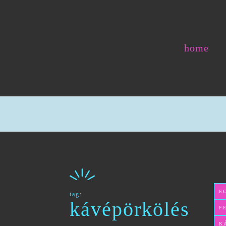
home
E
tag:
kávépörkölés
F
K