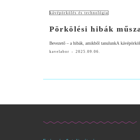
kávépörkölés és technológia
Pörkölési hibák műsz
Bevezető – a hibák, amikből tanulunkA kávépörkölés
kavelabor
-
2025.09.06.