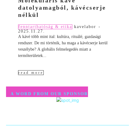
Molekuláris kávé
datolyamagból, kávécserje
nélkül
fenntarthatóság & etika
kavelabor
-
2025.11.27.
A kávé több mint ital: kultúra, rituálé, gazdasági
rendszer. De mi történik, ha maga a kávécserje kerül
veszélybe? A globális felmelegedés miatt a
termőterületek...
read more
A WORD FROM OUR SPONSOR