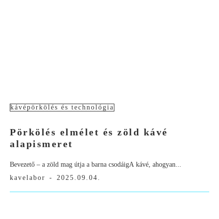
kávépörkölés és technológia
Pörkölés elmélet és zöld kávé
alapismeret
Bevezető – a zöld mag útja a barna csodáigA kávé, ahogyan...
kavelabor
-
2025.09.04.