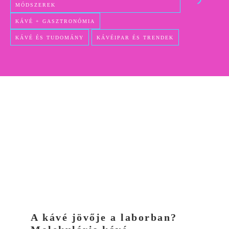
MÓDSZEREK
KÁVÉ + GASZTRONÓMIA
KÁVÉ ÉS TUDOMÁNY
KÁVÉIPAR ÉS TRENDEK
A kávé jövője a laborban?