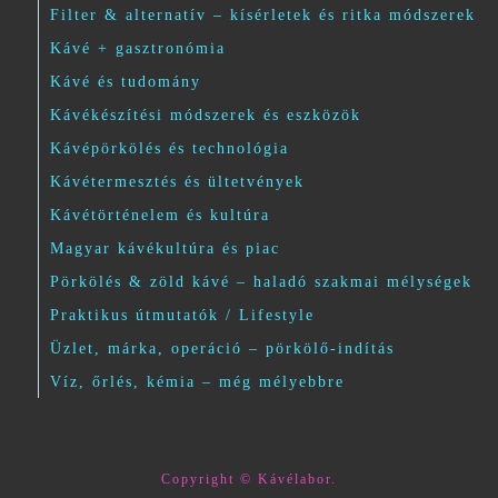
Filter & alternatív – kísérletek és ritka módszerek
Kávé + gasztronómia
Kávé és tudomány
Kávékészítési módszerek és eszközök
Kávépörkölés és technológia
Kávétermesztés és ültetvények
Kávétörténelem és kultúra
Magyar kávékultúra és piac
Pörkölés & zöld kávé – haladó szakmai mélységek
Praktikus útmutatók / Lifestyle
Üzlet, márka, operáció – pörkölő-indítás
Víz, őrlés, kémia – még mélyebbre
Copyright © Kávélabor.