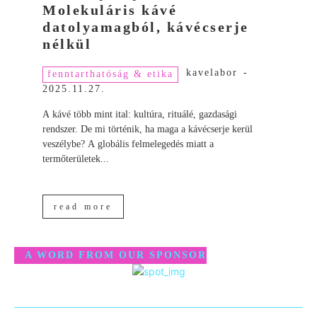
Molekuláris kávé
datolyamagból, kávécserje
nélkül
kavelabor
-
fenntarthatóság & etika
2025.11.27.
A kávé több mint ital: kultúra, rituálé, gazdasági
rendszer. De mi történik, ha maga a kávécserje kerül
veszélybe? A globális felmelegedés miatt a
termőterületek...
read more
A WORD FROM OUR SPONSOR