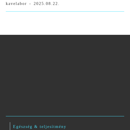
kavelabor
-
2025.08.22.
Egészség & teljesítmény