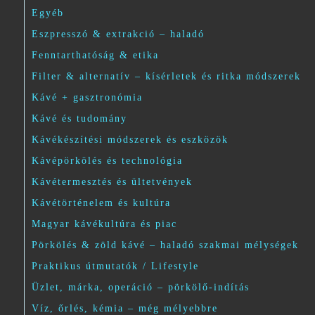
Egyéb
Eszpresszó & extrakció – haladó
Fenntarthatóság & etika
Filter & alternatív – kísérletek és ritka módszerek
Kávé + gasztronómia
Kávé és tudomány
Kávékészítési módszerek és eszközök
Kávépörkölés és technológia
Kávétermesztés és ültetvények
Kávétörténelem és kultúra
Magyar kávékultúra és piac
Pörkölés & zöld kávé – haladó szakmai mélységek
Praktikus útmutatók / Lifestyle
Üzlet, márka, operáció – pörkölő-indítás
Víz, őrlés, kémia – még mélyebbre