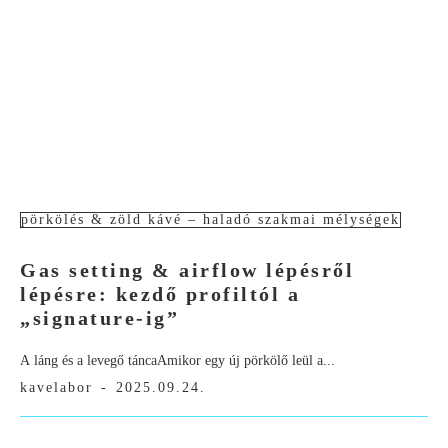
pörkölés & zöld kávé – haladó szakmai mélységek
Gas setting & airflow lépésről
lépésre: kezdő profiltól a
„signature-ig”
A láng és a levegő táncaAmikor egy új pörkölő leül a...
kavelabor
-
2025.09.24.