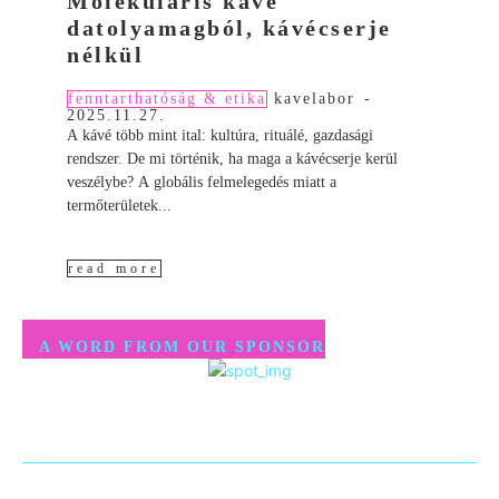
Molekuláris kávé
datolyamagból, kávécserje
nélkül
fenntarthatóság & etika
kavelabor
-
2025.11.27.
A kávé több mint ital: kultúra, rituálé, gazdasági
rendszer. De mi történik, ha maga a kávécserje kerül
veszélybe? A globális felmelegedés miatt a
termőterületek...
read more
A WORD FROM OUR SPONSOR