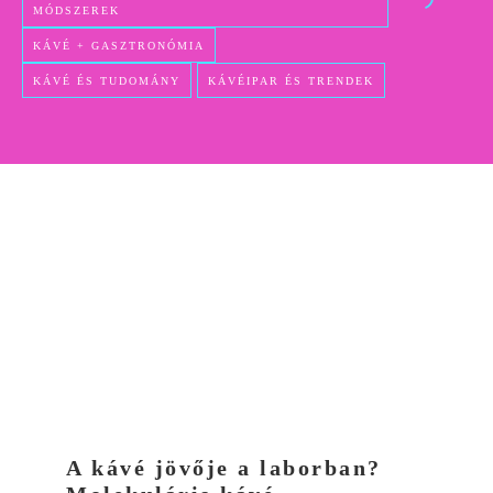
MÓDSZEREK
KÁVÉ + GASZTRONÓMIA
KÁVÉ ÉS TUDOMÁNY
KÁVÉIPAR ÉS TRENDEK
A kávé jövője a laborban?