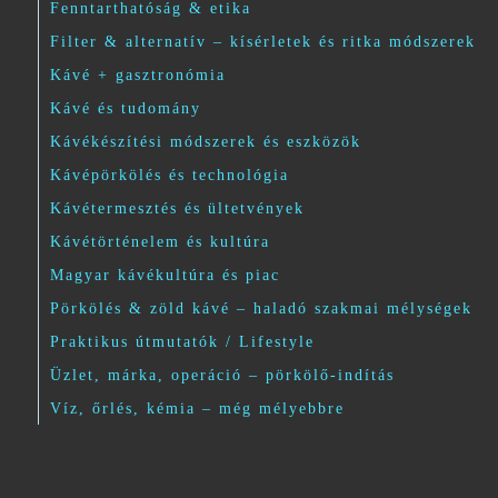
Fenntarthatóság & etika
Filter & alternatív – kísérletek és ritka módszerek
Kávé + gasztronómia
Kávé és tudomány
Kávékészítési módszerek és eszközök
Kávépörkölés és technológia
Kávétermesztés és ültetvények
Kávétörténelem és kultúra
Magyar kávékultúra és piac
Pörkölés & zöld kávé – haladó szakmai mélységek
Praktikus útmutatók / Lifestyle
Üzlet, márka, operáció – pörkölő-indítás
Víz, őrlés, kémia – még mélyebbre