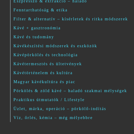
Eszpresszó & extrakció – haladó
Fenntarthatóság & etika
Filter & alternatív – kísérletek és ritka módszerek
Kávé + gasztronómia
Kávé és tudomány
Kávékészítési módszerek és eszközök
Kávépörkölés és technológia
Kávétermesztés és ültetvények
Kávétörténelem és kultúra
Magyar kávékultúra és piac
Pörkölés & zöld kávé – haladó szakmai mélységek
Praktikus útmutatók / Lifestyle
Üzlet, márka, operáció – pörkölő-indítás
Víz, őrlés, kémia – még mélyebbre