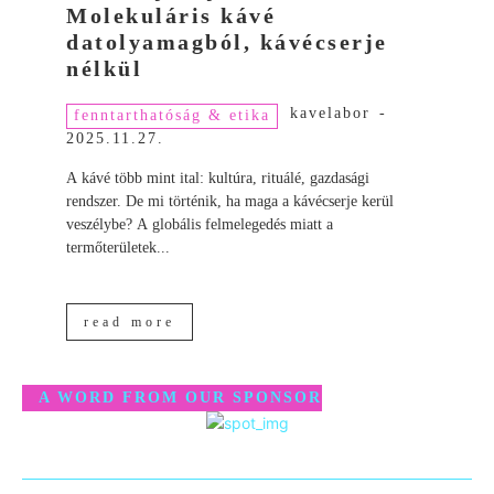
Molekuláris kávé
datolyamagból, kávécserje
nélkül
kavelabor
-
fenntarthatóság & etika
2025.11.27.
A kávé több mint ital: kultúra, rituálé, gazdasági
rendszer. De mi történik, ha maga a kávécserje kerül
veszélybe? A globális felmelegedés miatt a
termőterületek...
read more
A WORD FROM OUR SPONSOR