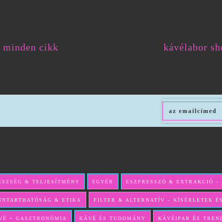
minden cikk
kávélabor sh
ÉSZSÉG & TELJESÍTMÉNY
EGYÉB
ESZPRESSZÓ & EXTRAKCIÓ –
NNTARTHATÓSÁG & ETIKA
FILTER & ALTERNATÍV – KÍSÉRLETEK 
VÉ + GASZTRONÓMIA
KÁVÉ ÉS TUDOMÁNY
KÁVÉIPAR ÉS TREN