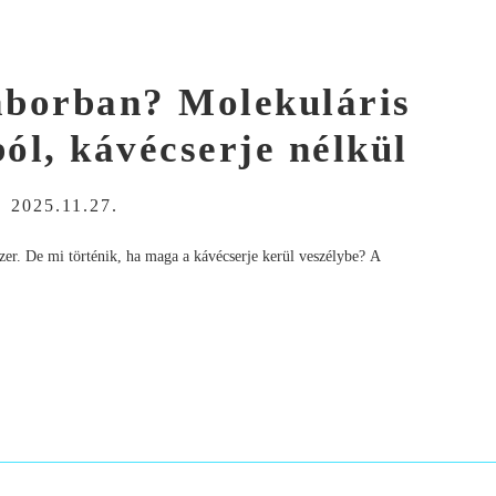
laborban? Molekuláris
ól, kávécserje nélkül
-
2025.11.27.
dszer. De mi történik, ha maga a kávécserje kerül veszélybe? A