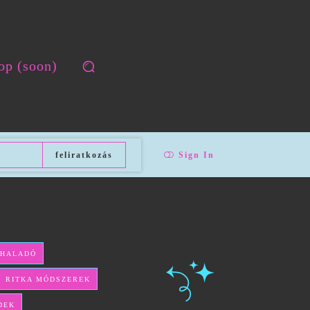
op (soon)
feliratkozás
Sign In
 HALADÓ
ÉS RITKA MÓDSZEREK
DEK