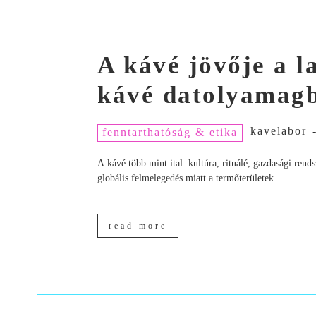
A kávé jövője a 
kávé datolyamagb
kavelabor
fenntarthatóság & etika
A kávé több mint ital: kultúra, rituálé, gazdasági ren
globális felmelegedés miatt a termőterületek...
read more