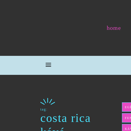
home
EG
tag:
costa rica
FE
KÁ