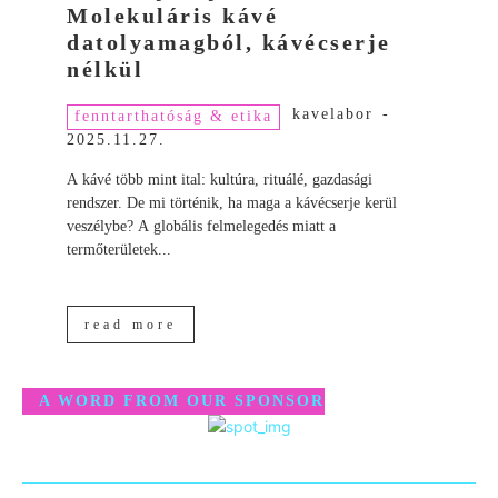
Molekuláris kávé
datolyamagból, kávécserje
nélkül
kavelabor
-
fenntarthatóság & etika
2025.11.27.
A kávé több mint ital: kultúra, rituálé, gazdasági
rendszer. De mi történik, ha maga a kávécserje kerül
veszélybe? A globális felmelegedés miatt a
termőterületek...
read more
A WORD FROM OUR SPONSOR