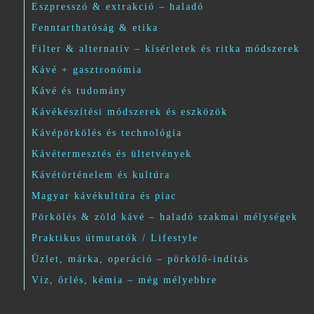
Eszpresszó & extrakció – haladó
Fenntarthatóság & etika
Filter & alternatív – kísérletek és ritka módszerek
Kávé + gasztronómia
Kávé és tudomány
Kávékészítési módszerek és eszközök
Kávépörkölés és technológia
Kávétermesztés és ültetvények
Kávétörténelem és kultúra
Magyar kávékultúra és piac
Pörkölés & zöld kávé – haladó szakmai mélységek
Praktikus útmutatók / Lifestyle
Üzlet, márka, operáció – pörkölő-indítás
Víz, őrlés, kémia – még mélyebbre