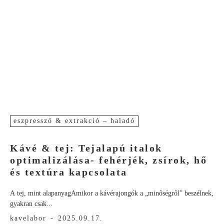
eszpresszó & extrakció – haladó
Kávé & tej: Tejalapú italok
optimalizálása- fehérjék, zsírok, hő
és textúra kapcsolata
A tej, mint alapanyagAmikor a kávérajongók a „minőségről” beszélnek,
gyakran csak...
kavelabor
-
2025.09.17.