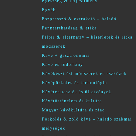
Egészség & teljesítmény
Egyéb
Eszpresszó & extrakció – haladó
Fenntarthatóság & etika
Filter & alternatív – kísérletek és ritka
módszerek
Kávé + gasztronómia
Kávé és tudomány
Kávékészítési módszerek és eszközök
Kávépörkölés és technológia
Kávétermesztés és ültetvények
Kávétörténelem és kultúra
Magyar kávékultúra és piac
Pörkölés & zöld kávé – haladó szakmai
mélységek