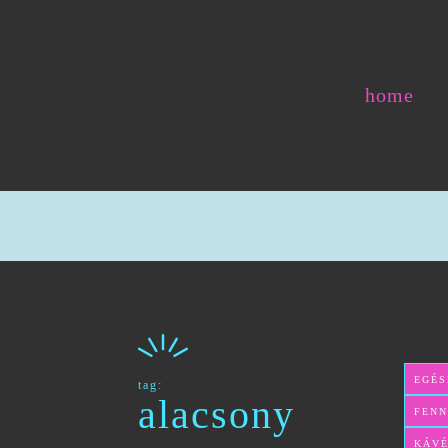
home
EGÉS
tag:
alacsony
FENN
KÁVÉ