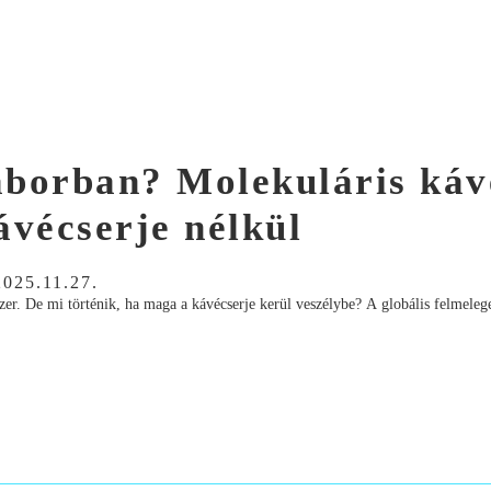
laborban? Molekuláris káv
ávécserje nélkül
2025.11.27.
dszer. De mi történik, ha maga a kávécserje kerül veszélybe? A globális felmeleg