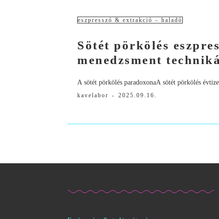
eszpresszó & extrakció – haladó
Sötét pörkölés eszpre
menedzsment techniká
A sötét pörkölés paradoxonaA sötét pörkölés évtized
kavelabor
-
2025.09.16.