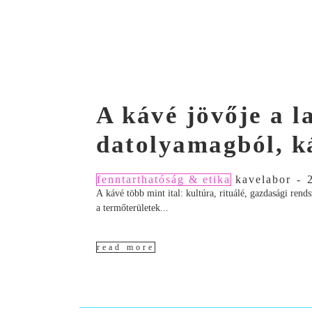
A kávé jövője a 
datolyamagból, k
fenntarthatóság & etika
kavelabor
-
A kávé több mint ital: kultúra, rituálé, gazdasági ren
a termőterületek...
read more