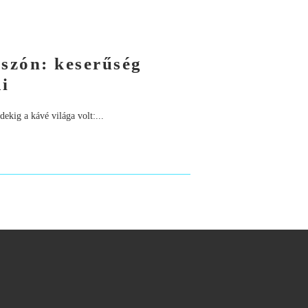
sszón: keserűség
i
ekig a kávé világa volt:...