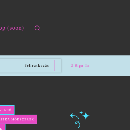
op (soon)
feliratkozás
Sign In
HALADÓ
 RITKA MÓDSZEREK
EK