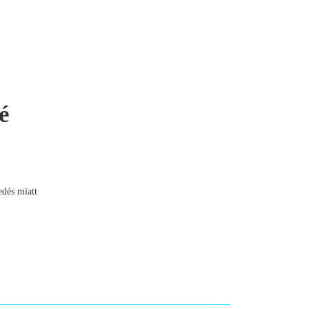
é
edés miatt