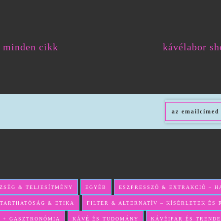
minden cikk
kávélabor sh
ZSÉG & TELJESÍTMÉNY
EGYÉB
ESZPRESSZÓ & EXTRAKCIÓ – 
TARTHATÓSÁG & ETIKA
FILTER & ALTERNATÍV – KÍSÉRLETEK ÉS
 + GASZTRONÓMIA
KÁVÉ ÉS TUDOMÁNY
KÁVÉIPAR ÉS TREND